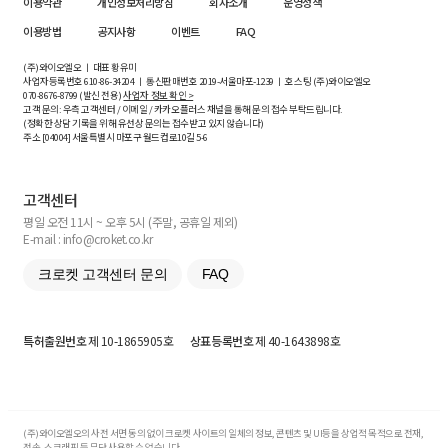
이용약관
개인정보처리방침
회사소개
운영정책
이용방법
공지사항
이벤트
FAQ
(주)와이오엘오 ㅣ 대표 황유미
사업자등록번호
610-86-34204
ㅣ 통신판매번호 2019-서울마포-1239 ㅣ 호스팅 (주)와이오엘오
070-8676-8799 (발신 전용)
사업자 정보 확인 >
고객 문의: 우측 고객센터 / 이메일 / 카카오플러스 채널을 통해 문의 접수 부탁드립니다.
(정확한 상담 기록을 위해 유선상 문의는 접수받고 있지 않습니다)
주소 [
04004
] 서울특별시 마포구 월드컵로10길
5-6
고객센터
평일 오전 11시 ~ 오후 5시 (주말, 공휴일 제외)
E-mail : info@croket.co.kr
크로켓 고객센터 문의
FAQ
특허출원번호
제 10-1865905호
상표등록번호
제 40-1643898호
(주)와이오엘오의 사전 서면 동의 없이 크로켓 사이트의 일체의 정보, 콘텐츠 및 UI등을 상업적 목적으로 전재,
전송, 스크래핑 등 무단 사용할 수 없습니다.