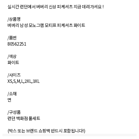
실시간 런던에서 버버리 신상 피케셔츠 지금 데려가셔요 !
/상품명
버버리 남성 모노그램 모티프 피케셔츠 화이트
/품번
80562251
/색상
화이트
/사이즈
XS,S,M,L,2XL,3XL
/소재
면
/구성품
런던 백화점 풀세트
(박스 또는 브랜드 쇼핑백 반드시 포함됩니다!)