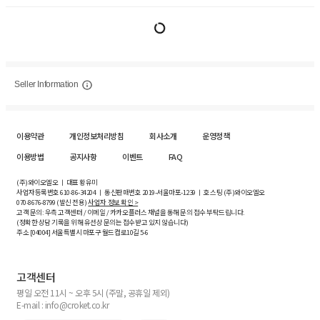
Seller Information
이용약관
개인정보처리방침
회사소개
운영정책
이용방법
공지사항
이벤트
FAQ
(주)와이오엘오 ㅣ 대표 황유미
사업자등록번호
610-86-34204
ㅣ 통신판매번호 2019-서울마포-1239 ㅣ 호스팅 (주)와이오엘오
070-8676-8799 (발신 전용)
사업자 정보 확인 >
고객 문의: 우측 고객센터 / 이메일 / 카카오플러스 채널을 통해 문의 접수 부탁드립니다.
(정확한 상담 기록을 위해 유선상 문의는 접수받고 있지 않습니다)
주소 [
04004
] 서울특별시 마포구 월드컵로10길
5-6
고객센터
평일 오전 11시 ~ 오후 5시 (주말, 공휴일 제외)
E-mail : info@croket.co.kr