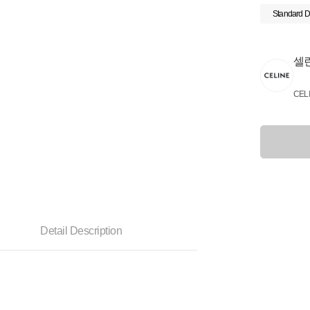
Standard D
셀
CEL
Detail Description