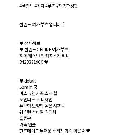
#셀린느 #여자 #부츠 #해외한정판
셀린느 여자 부츠 입니다 : )
♥ 상세정보
♥ 셀린느 CELINE 여자 부츠
하이 웨스턴 인 카프스킨 허니
342833190C ♥
♥ detail
50mm 굽
비스듬한 가죽 스택 힐
포인티드 토 디자인
튜브형 모양의 높은 샤프트
웨스턴 스타일 스티치
슬립온
가죽 인솔
핸드메이드 두꺼운 스티치 가죽 아웃솔 ♥