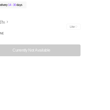
elivery
14 - 30
days
린느
Like
INE
Currently Not Available