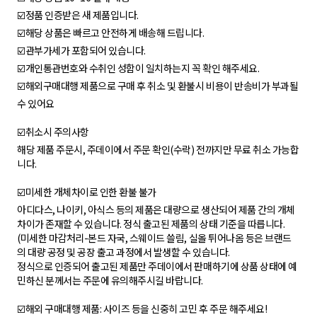
☑️정품 인증받은 새 제품입니다.
☑️해당 상품은 빠르고 안전하게 배송해 드립니다.
☑️관부가세가 포함되어 있습니다.
☑️개인통관번호와 수취인 성함이 일치하는지 꼭 확인 해주세요.
☑️해외구매대행 제품으로 구매 후 취소 및 환불시 비용이 반송비가 부과될
수 있어요
☑️취소시 주의사항
해당 제품 주문시, 주데이에서 주문 확인(수락) 전까지만 무료 취소 가능합
니다.
☑️미세한 개체차이로 인한 환불 불가
아디다스, 나이키, 아식스 등의 제품은 대량으로 생산되어 제품 간의 개체
차이가 존재할 수 있습니다. 정식 출고된 제품의 상태 기준을 따릅니다.
(미세한 마감처리-본드 자국, 스웨이드 쓸림, 실올 튀어나옴 등은 브랜드
의 대량 공정 및 공장 출고 과정에서 발생할 수 있습니다.
정식으로 인증되어 출고된 제품만 주데이에서 판매하기에 상품 상태에 예
민하신 분께서는 주문에 유의해주시길 바랍니다.
☑️해외 구매대행 제품: 사이즈 등을 신중히 고민 후 주문 해주세요!