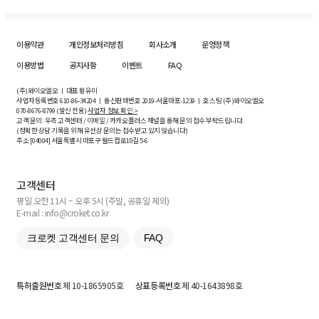
이용약관
개인정보처리방침
회사소개
운영정책
이용방법
공지사항
이벤트
FAQ
(주)와이오엘오 ㅣ 대표 황유미
사업자등록번호
610-86-34204
ㅣ 통신판매번호 2019-서울마포-1239 ㅣ 호스팅 (주)와이오엘오
070-8676-8799 (발신 전용)
사업자 정보 확인 >
고객 문의: 우측 고객센터 / 이메일 / 카카오플러스 채널을 통해 문의 접수 부탁드립니다.
(정확한 상담 기록을 위해 유선상 문의는 접수받고 있지 않습니다)
주소 [
04004
] 서울특별시 마포구 월드컵로10길
5-6
고객센터
평일 오전 11시 ~ 오후 5시 (주말, 공휴일 제외)
E-mail : info@croket.co.kr
크로켓 고객센터 문의
FAQ
특허출원번호
제 10-1865905호
상표등록번호
제 40-1643898호