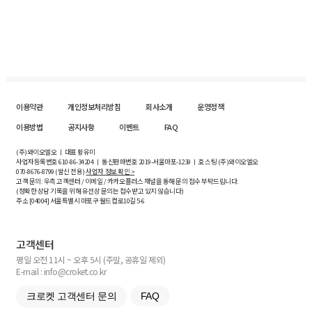
이용약관
개인정보처리방침
회사소개
운영정책
이용방법
공지사항
이벤트
FAQ
(주)와이오엘오 ㅣ 대표 황유미
사업자등록번호
610-86-34204
ㅣ 통신판매번호 2019-서울마포-1239 ㅣ 호스팅 (주)와이오엘오
070-8676-8799 (발신 전용)
사업자 정보 확인 >
고객 문의: 우측 고객센터 / 이메일 / 카카오플러스 채널을 통해 문의 접수 부탁드립니다.
(정확한 상담 기록을 위해 유선상 문의는 접수받고 있지 않습니다)
주소 [
04004
] 서울특별시 마포구 월드컵로10길
5-6
고객센터
평일 오전 11시 ~ 오후 5시 (주말, 공휴일 제외)
E-mail : info@croket.co.kr
크로켓 고객센터 문의
FAQ