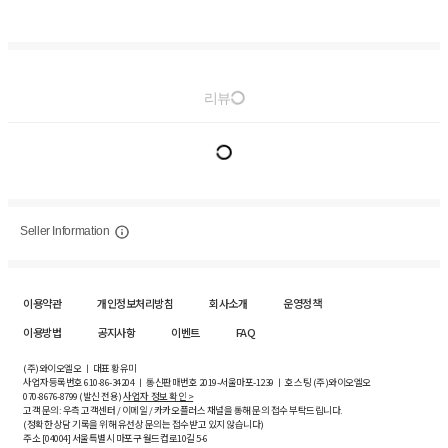
리뷰
Seller Information
이용약관
개인정보처리방침
회사소개
운영정책
이용방법
공지사항
이벤트
FAQ
(주)와이오엘오 ㅣ 대표 황유미
사업자등록번호
610-86-34204
ㅣ 통신판매번호 2019-서울마포-1239 ㅣ 호스팅 (주)와이오엘오
070-8676-8799 (발신 전용)
사업자 정보 확인 >
고객 문의: 우측 고객센터 / 이메일 / 카카오플러스 채널을 통해 문의 접수 부탁드립니다.
(정확한 상담 기록을 위해 유선상 문의는 접수받고 있지 않습니다)
주소 [
04004
] 서울특별시 마포구 월드컵로10길
5-6