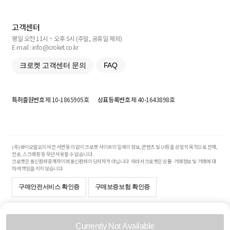
고객센터
평일 오전 11시 ~ 오후 5시 (주말, 공휴일 제외)
E-mail : info@croket.co.kr
크로켓 고객센터 문의
FAQ
특허출원번호
제 10-1865905호
상표등록번호
제 40-1643898호
(주)와이오엘오의 사전 서면 동의 없이 크로켓 사이트의 일체의 정보, 콘텐츠 및 UI등을 상업적 목적으로 전재,
전송, 스크래핑 등 무단 사용할 수 없습니다.
크로켓은 통신판매중개자이며 통신판매의 당사자가 아닙니다. 따라서 크로켓은 상품·거래정보 및 거래에 대
하여 책임을 지지 않습니다.
구매안전서비스 확인증
구매보증보험 확인증
Copyright© 2017-2026 YOLO Co, Ltd. All rights reserved.
Currently Not Available