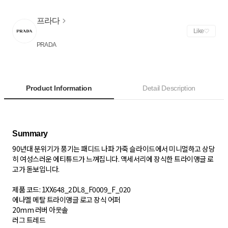
프라다
Like
PRADA
Product Information
Detail Description
90년대 분위기가 풍기는 패디드 나파 가죽 슬라이드에서 미니멀하고 상당
히 여성스러운 에티튜드가 느껴집니다. 액세서리에 장식한 트라이앵글 로
고가 돋보입니다.
제품 코드: 1XX648_2DL8_F0009_F_020
에나멜 메탈 트라이앵글 로고 장식 어퍼
20mm 러버 아웃솔
러그 트레드