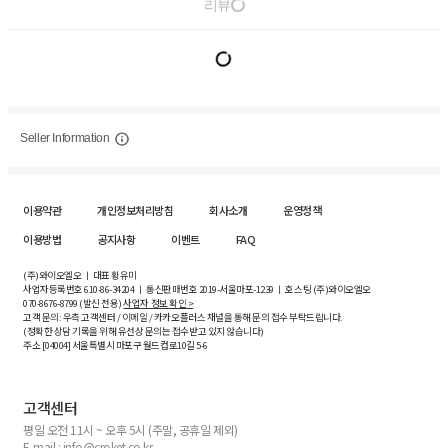
리뷰
Seller Information
이용약관
개인정보처리방침
회사소개
운영정책
이용방법
공지사항
이벤트
FAQ
(주)와이오엘오 ㅣ 대표 황유미
사업자등록번호
610-86-34204
ㅣ 통신판매번호 2019-서울마포-1239 ㅣ 호스팅 (주)와이오엘오
070-8676-8799 (발신 전용)
사업자 정보 확인 >
고객 문의: 우측 고객센터 / 이메일 / 카카오플러스 채널을 통해 문의 접수 부탁드립니다.
(정확한 상담 기록을 위해 유선상 문의는 접수받고 있지 않습니다)
주소 [
04004
] 서울특별시 마포구 월드컵로10길
5-6
고객센터
평일 오전 11시 ~ 오후 5시 (주말, 공휴일 제외)
E-mail : info@croket.co.kr