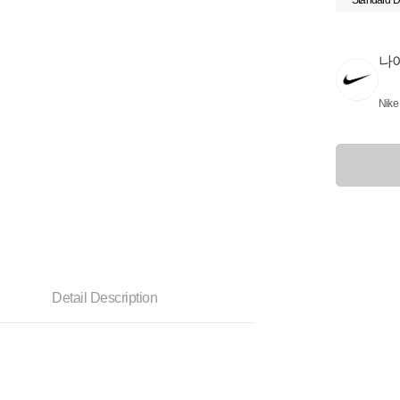
Standard D
나
Nike
Detail Description