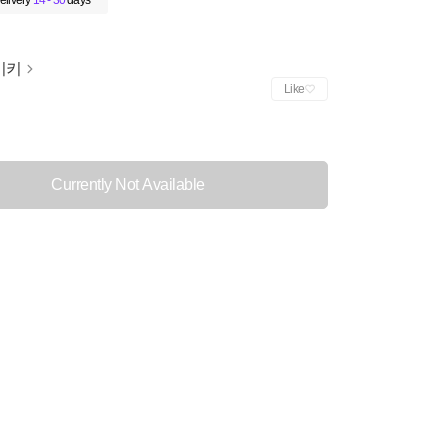
elivery
14 - 30
days
이키
Like
Currently Not Available