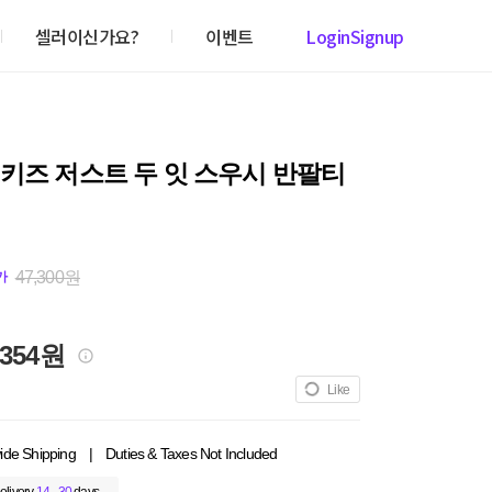
셀러이신가요?
이벤트
Login
Signup
키즈 저스트 두 잇 스우시 반팔티
47,300원
가
,354원
Like
ide Shipping
|
Duties & Taxes Not Included