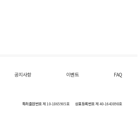
공지사항
이벤트
FAQ
특허출원번호
제 10-1865905호
상표등록번호
제 40-1643898호