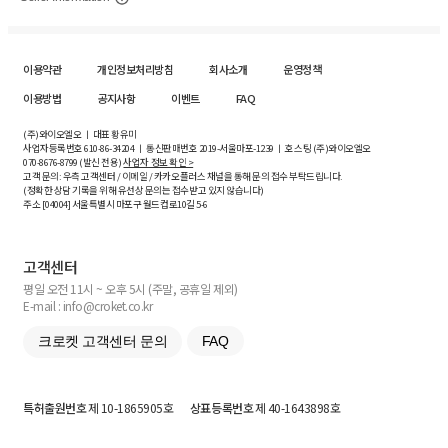
이용약관
개인정보처리방침
회사소개
운영정책
이용방법
공지사항
이벤트
FAQ
(주)와이오엘오 ㅣ 대표 황유미
사업자등록번호
610-86-34204
ㅣ 통신판매번호 2019-서울마포-1239 ㅣ 호스팅 (주)와이오엘오
070-8676-8799 (발신 전용)
사업자 정보 확인 >
고객 문의: 우측 고객센터 / 이메일 / 카카오플러스 채널을 통해 문의 접수 부탁드립니다.
(정확한 상담 기록을 위해 유선상 문의는 접수받고 있지 않습니다)
주소 [
04004
] 서울특별시 마포구 월드컵로10길
5-6
고객센터
평일 오전 11시 ~ 오후 5시 (주말, 공휴일 제외)
E-mail : info@croket.co.kr
크로켓 고객센터 문의
FAQ
특허출원번호
제 10-1865905호
상표등록번호
제 40-1643898호