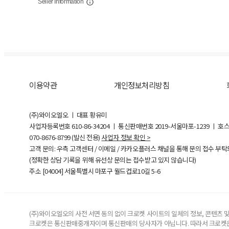
Seller Information
이용약관
개인정보처리방침
(주)와이오엘오 ㅣ 대표 황유미
사업자등록번호
610-86-34204
ㅣ 통신판매번호 2019-서울마포-1239 ㅣ 호
070-8676-8799 (발신 전용)
사업자 정보 확인 >
고객 문의: 우측 고객센터 / 이메일 / 카카오플러스 채널을 통해 문의 접수 부
(정확한 상담 기록을 위해 유선상 문의는 접수받고 있지 않습니다)
주소 [
04004
] 서울특별시 마포구 월드컵로10길
5-6
(주)와이오엘오의 사전 서면 동의 없이 크로켓 사이트의 일체의 정보, 콘텐츠 및 
크로켓은 통신판매중개자이며 통신판매의 당사자가 아닙니다. 따라서 크로켓은