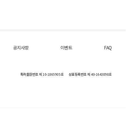
공지사항
이벤트
FAQ
특허출원번호
제 10-1865905호
상표등록번호
제 40-1643898호