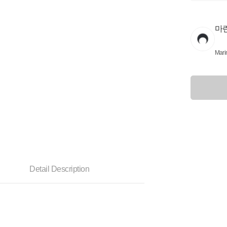
마
Mari
Detail Description