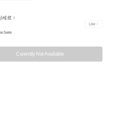
린세르
Like
ne Serre
Currently Not Available