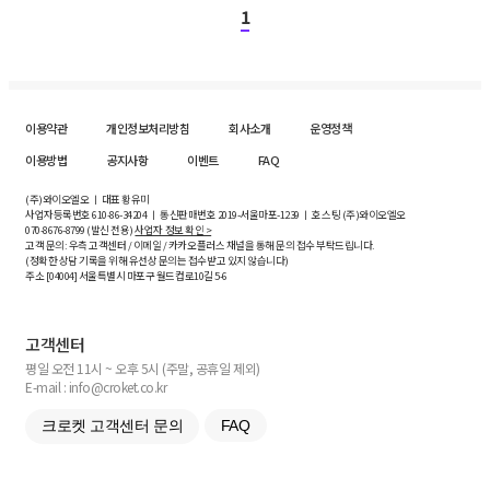
1
이용약관
개인정보처리방침
회사소개
운영정책
이용방법
공지사항
이벤트
FAQ
(주)와이오엘오 ㅣ 대표 황유미
사업자등록번호
610-86-34204
ㅣ 통신판매번호 2019-서울마포-1239 ㅣ 호스팅 (주)와이오엘오
070-8676-8799 (발신 전용)
사업자 정보 확인 >
고객 문의: 우측 고객센터 / 이메일 / 카카오플러스 채널을 통해 문의 접수 부탁드립니다.
(정확한 상담 기록을 위해 유선상 문의는 접수받고 있지 않습니다)
주소 [
04004
] 서울특별시 마포구 월드컵로10길
5-6
고객센터
평일 오전 11시 ~ 오후 5시 (주말, 공휴일 제외)
E-mail : info@croket.co.kr
크로켓 고객센터 문의
FAQ