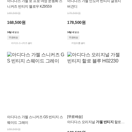
아디다스 가젤 로 프로 여성 운동화 스
아디다스 가젤 인도어 빈티지 글로시
크
니커즈 빈티지 옐로우 KZ9559
버건디
로
169,500원
179,500원
168,500원
178,500원
켓
14일 내
발송
14일 내
발송
무료배송
무료배송
라이크 스니커즈 셀러
커밍프롬 셀러
[무료배송]
아디다스 가젤 스니커즈 GS 빈티지 스
아디다스 오리지널
가젤 빈티지
할로
웨이드 그레이
블루 H02230
159,500원