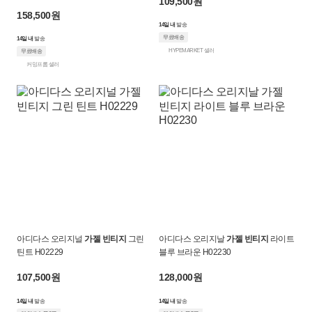
109,500원
158,500원
14일 내
발송
무료배송
14일 내
발송
HYPEMARKET 셀러
무료배송
커밍프롬 셀러
아디다스 오리지널
가젤 빈티지
그린
아디다스 오리지날
가젤 빈티지
라이트
틴트 H02229
블루 브라운 H02230
107,500원
128,000원
14일 내
발송
14일 내
발송