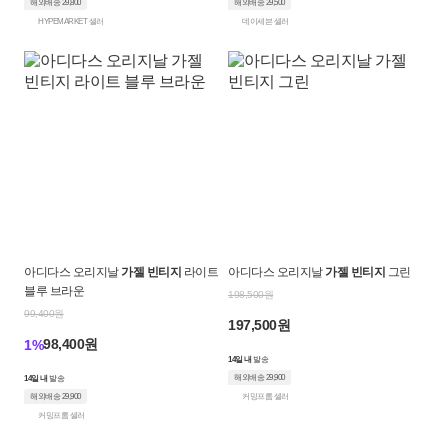
해외배송 29,800
해외배송 29,500
HYPEMARKET 셀러
데이세븐 셀러
아디다스 오리지날
가젤 빈티지
라이트
아디다스 오리지날
가젤 빈티지
그린
블루 브라운
198,500원
99,400원
197,500원
98,400원
1%
14일 내
발송
해외배송 29,900
14일 내
발송
해외배송 29,900
커밍프롬 셀러
커밍프롬 셀러