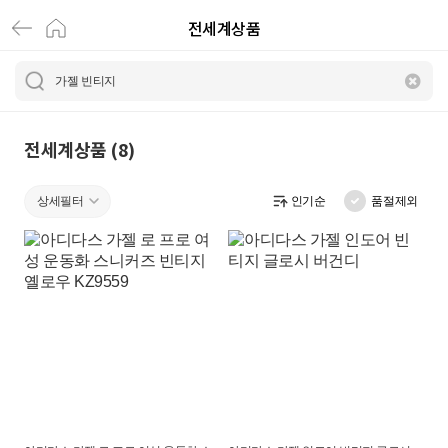
전세계상품
가
젤
빈
티
전세계상품 (8)
지
상세필터
인기순
품절제외
|
전
세
계
상
품
|