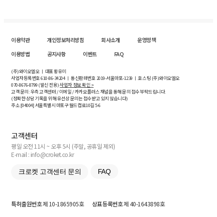
이용약관
개인정보처리방침
회사소개
운영정책
이용방법
공지사항
이벤트
FAQ
(주)와이오엘오 ㅣ 대표 황유미
사업자등록번호
610-86-34204
ㅣ 통신판매번호 2019-서울마포-1239 ㅣ 호스팅 (주)와이오엘오
070-8676-8799 (발신 전용)
사업자 정보 확인 >
고객 문의: 우측 고객센터 / 이메일 / 카카오플러스 채널을 통해 문의 접수 부탁드립니다.
(정확한 상담 기록을 위해 유선상 문의는 접수받고 있지 않습니다)
주소 [
04004
] 서울특별시 마포구 월드컵로10길
5-6
고객센터
평일 오전 11시 ~ 오후 5시 (주말, 공휴일 제외)
E-mail : info@croket.co.kr
크로켓 고객센터 문의
FAQ
특허출원번호
제 10-1865905호
상표등록번호
제 40-1643898호