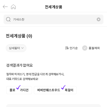
전세계상품
전
세
계
상
전세계상품 (0)
품
상세필터
인기순
품절제외
|
크
검색결과가 없어요
로
철자와 띄어쓰기, 영어/한글을 다르게 검색해보거나,
켓
대표 키워드로 검색해보세요!