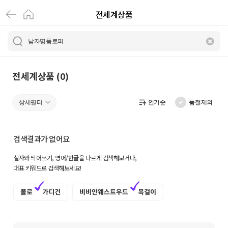
전세계상품
전
세
계
상
전세계상품 (0)
품
상세필터
인기순
품절제외
|
크
검색결과가 없어요
로
철자와 띄어쓰기, 영어/한글을 다르게 검색해보거나,
켓
대표 키워드로 검색해보세요!