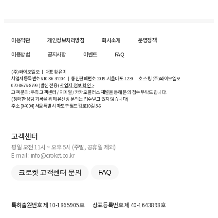
이용약관
개인정보처리방침
회사소개
운영정책
이용방법
공지사항
이벤트
FAQ
(주)와이오엘오 ㅣ 대표 황유미
사업자등록번호
610-86-34204
ㅣ 통신판매번호 2019-서울마포-1239 ㅣ 호스팅 (주)와이오엘오
070-8676-8799 (발신 전용)
사업자 정보 확인 >
고객 문의: 우측 고객센터 / 이메일 / 카카오플러스 채널을 통해 문의 접수 부탁드립니다.
(정확한 상담 기록을 위해 유선상 문의는 접수받고 있지 않습니다)
주소 [
04004
] 서울특별시 마포구 월드컵로10길
5-6
고객센터
평일 오전 11시 ~ 오후 5시 (주말, 공휴일 제외)
E-mail : info@croket.co.kr
크로켓 고객센터 문의
FAQ
특허출원번호
제 10-1865905호
상표등록번호
제 40-1643898호