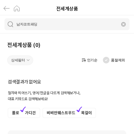
전세계상품
전
세
계
상
전세계상품 (0)
품
상세필터
인기순
품절제외
|
크
검색결과가 없어요
로
철자와 띄어쓰기, 영어/한글을 다르게 검색해보거나,
켓
대표 키워드로 검색해보세요!