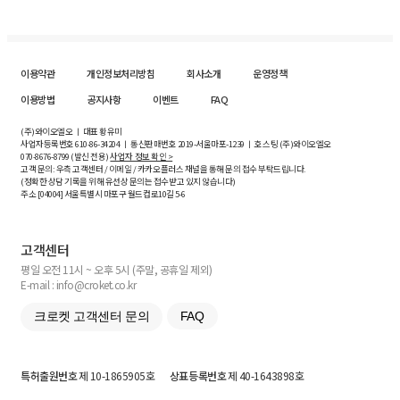
이용약관
개인정보처리방침
회사소개
운영정책
이용방법
공지사항
이벤트
FAQ
(주)와이오엘오 ㅣ 대표 황유미
사업자등록번호
610-86-34204
ㅣ 통신판매번호 2019-서울마포-1239 ㅣ 호스팅 (주)와이오엘오
070-8676-8799 (발신 전용)
사업자 정보 확인 >
고객 문의: 우측 고객센터 / 이메일 / 카카오플러스 채널을 통해 문의 접수 부탁드립니다.
(정확한 상담 기록을 위해 유선상 문의는 접수받고 있지 않습니다)
주소 [
04004
] 서울특별시 마포구 월드컵로10길
5-6
고객센터
평일 오전 11시 ~ 오후 5시 (주말, 공휴일 제외)
E-mail : info@croket.co.kr
크로켓 고객센터 문의
FAQ
특허출원번호
제 10-1865905호
상표등록번호
제 40-1643898호