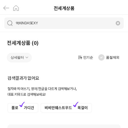
전세계상품
전
세
계
상
전세계상품 (0)
품
상세필터
인기순
품절제외
|
크
검색결과가 없어요
로
철자와 띄어쓰기, 영어/한글을 다르게 검색해보거나,
켓
대표 키워드로 검색해보세요!