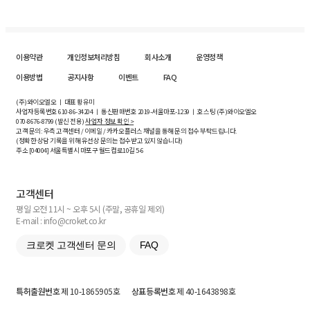
이용약관
개인정보처리방침
회사소개
운영정책
이용방법
공지사항
이벤트
FAQ
(주)와이오엘오 ㅣ 대표 황유미
사업자등록번호
610-86-34204
ㅣ 통신판매번호 2019-서울마포-1239 ㅣ 호스팅 (주)와이오엘오
070-8676-8799 (발신 전용)
사업자 정보 확인 >
고객 문의: 우측 고객센터 / 이메일 / 카카오플러스 채널을 통해 문의 접수 부탁드립니다.
(정확한 상담 기록을 위해 유선상 문의는 접수받고 있지 않습니다)
주소 [
04004
] 서울특별시 마포구 월드컵로10길
5-6
고객센터
평일 오전 11시 ~ 오후 5시 (주말, 공휴일 제외)
E-mail : info@croket.co.kr
크로켓 고객센터 문의
FAQ
특허출원번호
제 10-1865905호
상표등록번호
제 40-1643898호