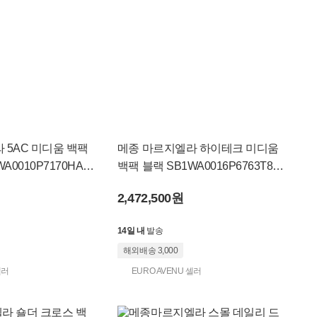
 5AC 미디움 백팩
메종 마르지엘라 하이테크 미디움
A0010P7170HA5
백팩 블랙 SB1WA0016P6763T801
3
2,472,500원
14일 내
발송
해외배송 3,000
셀러
EURO AVENU 셀러