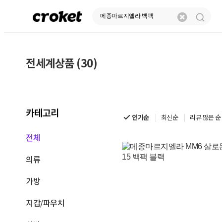
전세계상품 (30)
메
종
마
카테고리
르
인기순
최신순
리뷰 많은 순
지
전체
엘
의류
라
가방
백
팩
지갑/파우치
|