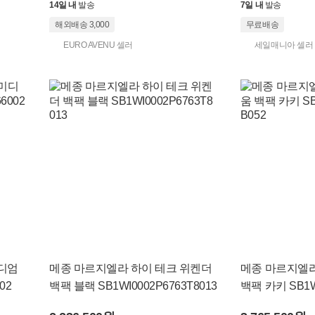
14일 내
발송
7일 내
발송
해외배송 3,000
무료배송
EURO AVENU 셀러
세일매니아 셀러
디엄
메종 마르지엘라 하이 테크 위켄더
메종 마르지엘
02
백팩 블랙 SB1WI0002P6763T8013
백팩 카키 SB1W
52