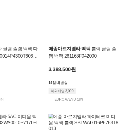
 글램 슬램 백팩 다
메종마르지엘라 백팩
블랙 글램 슬
014P4300T6063
램 백팩 261168F042000
3,388,500원
14일 내
발송
해외배송 3,000
셀러
EURO AVENU 셀러