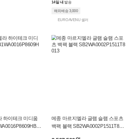
14일 내
발송
해외배송 3,000
EURO AVENU 셀러
라 하이테크 미디움
메종 마르지엘라 글램 슬램 스포츠
A0016P8609HB0
백팩 블랙 SB2WA0002P1511T801
3