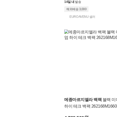
14일 내
발송
해외배송 3,000
EURO AVENU 셀러
메종마르지엘라 백팩
블랙 미
하이 테크 백팩 262168M1660