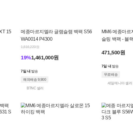
T 15
메종마르지엘라 글램슬램 백팩 S56
MM6 메종마르
WA0014 P4300
슬링 백팩 - 블
1,816,220원
471,500원
19%
1,461,000원
7일 내
발송
7일 내
발송
무료배송
해외배송 9,900
세일매니아 셀러
BTNC 셀러