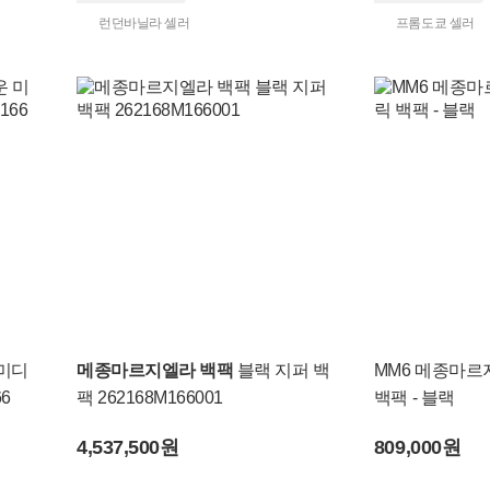
런던바닐라 셀러
프롬도쿄 셀러
미디
메종마르지엘라 백팩
블랙 지퍼 백
MM6 메종마르
6
팩 262168M166001
백팩 - 블랙
4,537,500원
809,000원