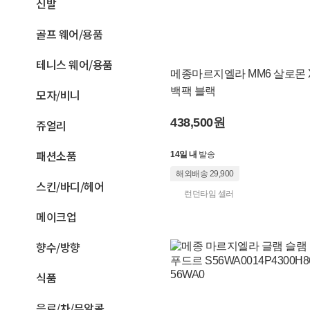
신발
전
골프 웨어/용품
세
테니스 웨어/용품
계
메종마르지엘라 MM6 살로몬 X
상
백팩 블랙
모자/비니
품
438,500원
쥬얼리
|
패션소품
14일 내
발송
크
해외배송 29,900
스킨/바디/헤어
로
런던타임 셀러
켓
메이크업
향수/방향
식품
음료/차/무알콜