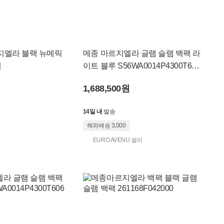
지엘라 블랙 뉴메릭
메종 마르지엘라 글램 슬램 백팩 라
랙
이트 블루 S56WA0014P4300T613
7
1,688,500원
14일 내
발송
해외배송 3,000
EURO AVENU 셀러