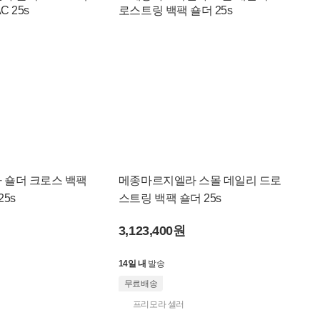
 숄더 크로스 백팩
메종마르지엘라 스몰 데일리 드로
25s
스트링 백팩 숄더 25s
3,123,400원
14일 내
발송
무료배송
프리모라 셀러