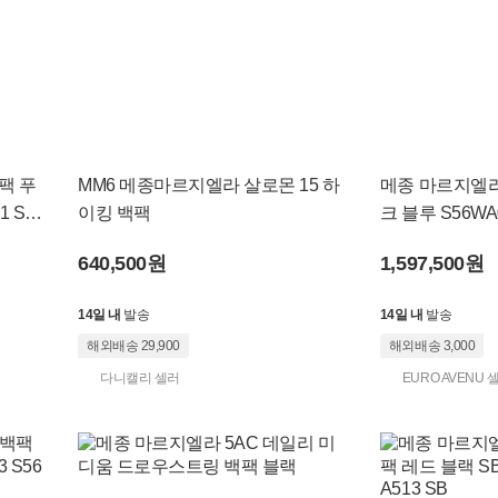
팩 푸
MM6 메종마르지엘라 살로몬 15 하
메종 마르지엘라
1 S5
이킹 백팩
크 블루 S56WA0
S5
640,500원
1,597,500원
14일 내
발송
14일 내
발송
해외배송 29,900
해외배송 3,000
다니캘리 셀러
EURO AVENU 