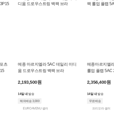
스포츠
메종 마르지엘라 5AC 데일리 미디
메종마르지엘라
15
움 드로우스트링 백팩 브라
롤업 플랩 5AC 
2,193,500원
2,356,400원
14일 내
발송
14일 내
발송
해외배송 3,000
무료배송
EURO AVENU 셀러
프리모라 셀러