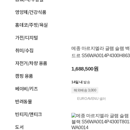
영양제/건강식품
홈데코/주방/욕실
가전/디지털
메종 마르지엘라 글램 슬램 백
취미/수집
드르 S56WA0014P4300H863
자전거/차량 용품
6WA0
1,688,500원
캠핑 용품
14일 내
발송
베이비/키즈
해외배송 3,000
EURO AVENU 셀러
반려동물
빈티지/앤티크
도서