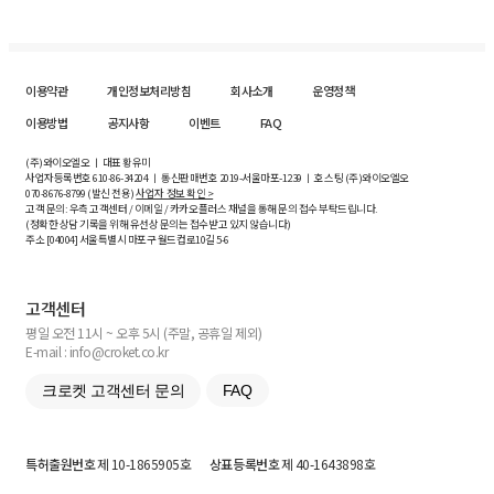
이용약관
개인정보처리방침
회사소개
운영정책
이용방법
공지사항
이벤트
FAQ
(주)와이오엘오 ㅣ 대표 황유미
사업자등록번호
610-86-34204
ㅣ 통신판매번호 2019-서울마포-1239 ㅣ 호스팅 (주)와이오엘오
070-8676-8799 (발신 전용)
사업자 정보 확인 >
고객 문의: 우측 고객센터 / 이메일 / 카카오플러스 채널을 통해 문의 접수 부탁드립니다.
(정확한 상담 기록을 위해 유선상 문의는 접수받고 있지 않습니다)
주소 [
04004
] 서울특별시 마포구 월드컵로10길
5-6
고객센터
평일 오전 11시 ~ 오후 5시 (주말, 공휴일 제외)
E-mail : info@croket.co.kr
크로켓 고객센터 문의
FAQ
특허출원번호
제 10-1865905호
상표등록번호
제 40-1643898호