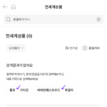
전세계상품
전
세
계
상
전세계상품 (0)
품
상세필터
인기순
품절제외
|
크
검색결과가 없어요
로
철자와 띄어쓰기, 영어/한글을 다르게 검색해보거나,
켓
대표 키워드로 검색해보세요!