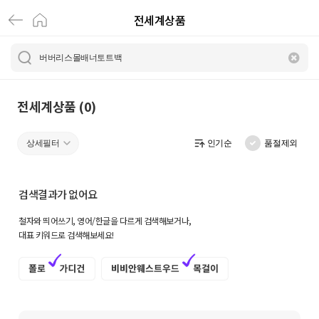
전세계상품
전
세
계
상
전세계상품 (0)
품
상세필터
인기순
품절제외
|
크
검색결과가 없어요
로
철자와 띄어쓰기, 영어/한글을 다르게 검색해보거나,
켓
대표 키워드로 검색해보세요!