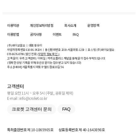
이용약관
개인정보처리방침
회사소개
운영정책
이용방법
공지사항
이벤트
FAQ
(주)와이오엘오 ㅣ 대표 황유미
사업자등록번호
610-86-34204
ㅣ 통신판매번호 2019-서울마포-1239 ㅣ 호스팅 (주)와이오엘오
070-8676-8799 (발신 전용)
사업자 정보 확인 >
고객 문의: 우측 고객센터 / 이메일 / 카카오플러스 채널을 통해 문의 접수 부탁드립니다.
(정확한 상담 기록을 위해 유선상 문의는 접수받고 있지 않습니다)
주소 [
04004
] 서울특별시 마포구 월드컵로10길
5-6
고객센터
평일 오전 11시 ~ 오후 5시 (주말, 공휴일 제외)
E-mail : info@croket.co.kr
크로켓 고객센터 문의
FAQ
특허출원번호
제 10-1865905호
상표등록번호
제 40-1643898호