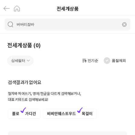
전세계상품
전
세
계
상
전세계상품 (0)
품
상세필터
인기순
품절제외
|
크
검색결과가 없어요
로
철자와 띄어쓰기, 영어/한글을 다르게 검색해보거나,
켓
대표 키워드로 검색해보세요!