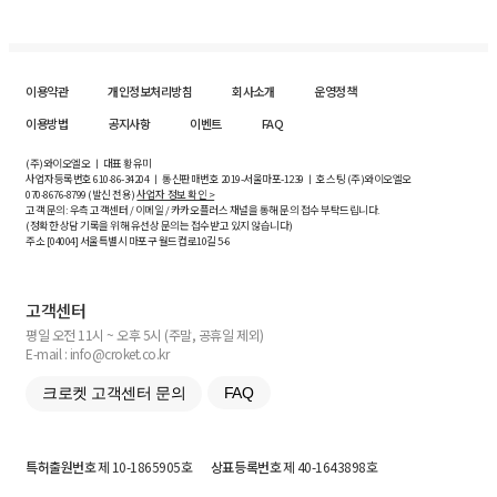
이용약관
개인정보처리방침
회사소개
운영정책
이용방법
공지사항
이벤트
FAQ
(주)와이오엘오 ㅣ 대표 황유미
사업자등록번호
610-86-34204
ㅣ 통신판매번호 2019-서울마포-1239 ㅣ 호스팅 (주)와이오엘오
070-8676-8799 (발신 전용)
사업자 정보 확인 >
고객 문의: 우측 고객센터 / 이메일 / 카카오플러스 채널을 통해 문의 접수 부탁드립니다.
(정확한 상담 기록을 위해 유선상 문의는 접수받고 있지 않습니다)
주소 [
04004
] 서울특별시 마포구 월드컵로10길
5-6
고객센터
평일 오전 11시 ~ 오후 5시 (주말, 공휴일 제외)
E-mail : info@croket.co.kr
크로켓 고객센터 문의
FAQ
특허출원번호
제 10-1865905호
상표등록번호
제 40-1643898호