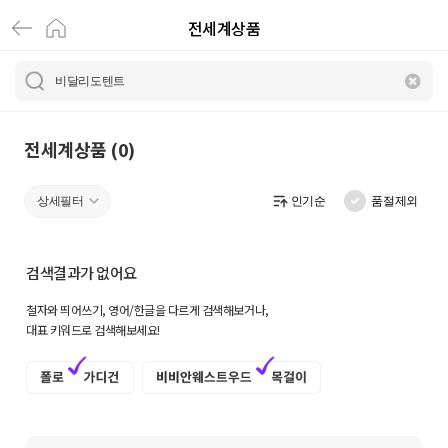
전세계상품
전
세
계
상
전세계상품 (0)
품
상세필터
인기순
품절제외
|
크
검색결과가 없어요
로
철자와 띄어쓰기, 영어/한글을 다르게 검색해보거나,
켓
대표 키워드로 검색해보세요!