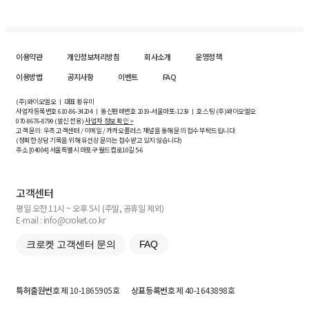
이용약관
개인정보처리방침
회사소개
운영정책
이용방법
공지사항
이벤트
FAQ
(주)와이오엘오 ㅣ 대표 황유미
사업자등록번호
610-86-34204
ㅣ 통신판매번호 2019-서울마포-1239 ㅣ 호스팅 (주)와이오엘오
070-8676-8799 (발신 전용)
사업자 정보 확인 >
고객 문의: 우측 고객센터 / 이메일 / 카카오플러스 채널을 통해 문의 접수 부탁드립니다.
(정확한 상담 기록을 위해 유선상 문의는 접수받고 있지 않습니다)
주소 [
04004
] 서울특별시 마포구 월드컵로10길
5-6
고객센터
평일 오전 11시 ~ 오후 5시 (주말, 공휴일 제외)
E-mail : info@croket.co.kr
크로켓 고객센터 문의
FAQ
특허출원번호
제 10-1865905호
상표등록번호
제 40-1643898호