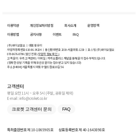
이용약관
개인정보처리방침
회사소개
운영정책
이용방법
공지사항
이벤트
FAQ
(주)와이오엘오 ㅣ 대표 황유미
사업자등록번호
610-86-34204
ㅣ 통신판매번호 2019-서울마포-1239 ㅣ 호스팅 (주)와이오엘오
070-8676-8799 (발신 전용)
사업자 정보 확인 >
고객 문의: 우측 고객센터 / 이메일 / 카카오플러스 채널을 통해 문의 접수 부탁드립니다.
(정확한 상담 기록을 위해 유선상 문의는 접수받고 있지 않습니다)
주소 [
04004
] 서울특별시 마포구 월드컵로10길
5-6
고객센터
평일 오전 11시 ~ 오후 5시 (주말, 공휴일 제외)
E-mail : info@croket.co.kr
크로켓 고객센터 문의
FAQ
특허출원번호
제 10-1865905호
상표등록번호
제 40-1643898호