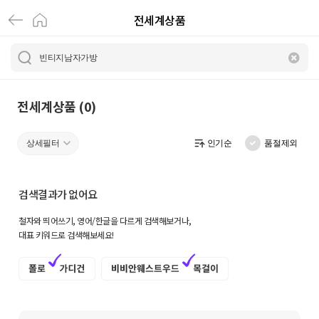
전세계상품
전
세
계
상
전세계상품 (0)
품
상세필터
인기순
품절제외
|
크
검색결과가 없어요
로
철자와 띄어쓰기, 영어/한글을 다르게 검색해보거나,
켓
대표 키워드로 검색해보세요!