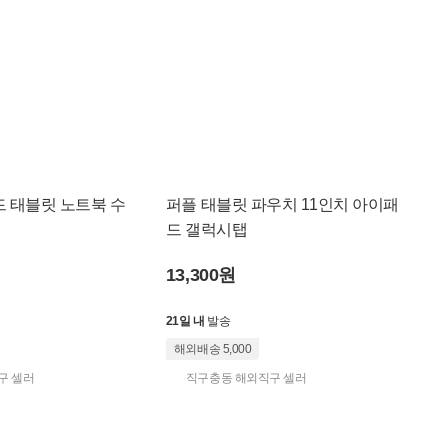
 태블릿 노트북 수
퍼플 태블릿 파우치 11인치 아이패
드 갤럭시탭
13,300원
21일 내
발송
해외배송 5,000
구 셀러
직구충동 해외직구 셀러