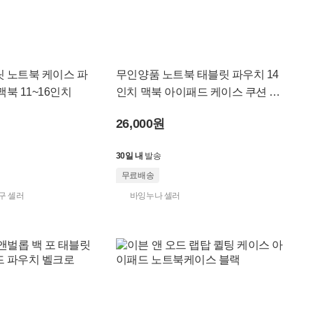
 노트북 케이스 파
무인양품 노트북 태블릿 파우치 14
북 11~16인치
인치 맥북 아이패드 케이스 쿠션 슬
리브 수납 가방
26,000원
30일 내
발송
무료배송
구 셀러
바잉누나 셀러