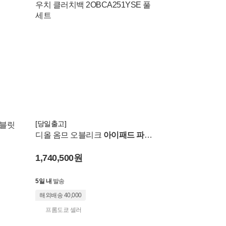
[당일출고]
태블릿
디올 옴므 오블리크
아이패드 파우
치
클러치백 2OBCA251YSE 풀세
1,740,500원
트
5일 내
발송
해외배송 40,000
프롬도쿄 셀러