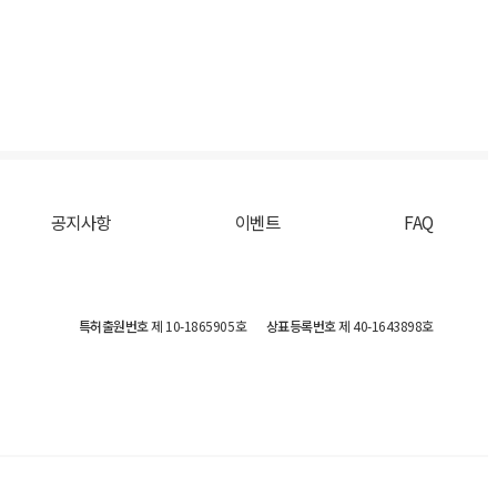
공지사항
이벤트
FAQ
특허출원번호
제 10-1865905호
상표등록번호
제 40-1643898호