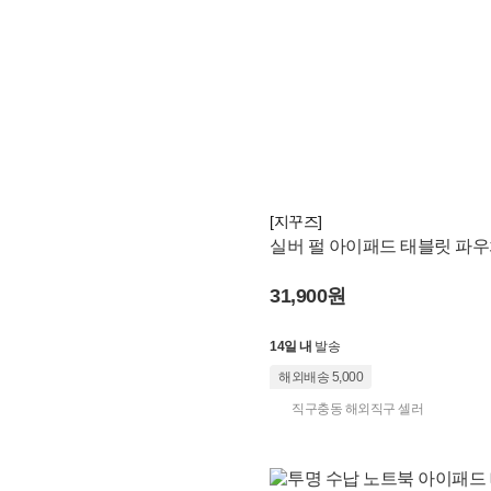
[지꾸즈]
실버 펄 아이패드 태블릿 파우
러치
31,900원
14일 내
발송
해외배송 5,000
직구충동 해외직구 셀러