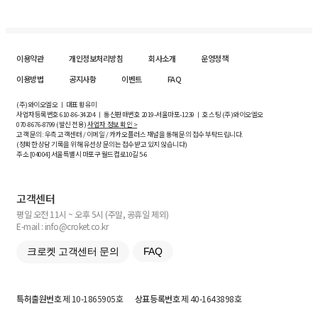
이용약관
개인정보처리방침
회사소개
운영정책
이용방법
공지사항
이벤트
FAQ
(주)와이오엘오 ㅣ 대표 황유미
사업자등록번호
610-86-34204
ㅣ 통신판매번호 2019-서울마포-1239 ㅣ 호스팅 (주)와이오엘오
070-8676-8799 (발신 전용)
사업자 정보 확인 >
고객 문의: 우측 고객센터 / 이메일 / 카카오플러스 채널을 통해 문의 접수 부탁드립니다.
(정확한 상담 기록을 위해 유선상 문의는 접수받고 있지 않습니다)
주소 [
04004
] 서울특별시 마포구 월드컵로10길
5-6
고객센터
평일 오전 11시 ~ 오후 5시 (주말, 공휴일 제외)
E-mail : info@croket.co.kr
크로켓 고객센터 문의
FAQ
특허출원번호
제 10-1865905호
상표등록번호
제 40-1643898호