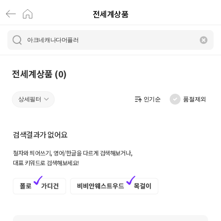
전세계상품
전
세
계
상
전세계상품 (0)
품
상세필터
인기순
품절제외
|
크
검색결과가 없어요
로
철자와 띄어쓰기, 영어/한글을 다르게 검색해보거나,
켓
대표 키워드로 검색해보세요!