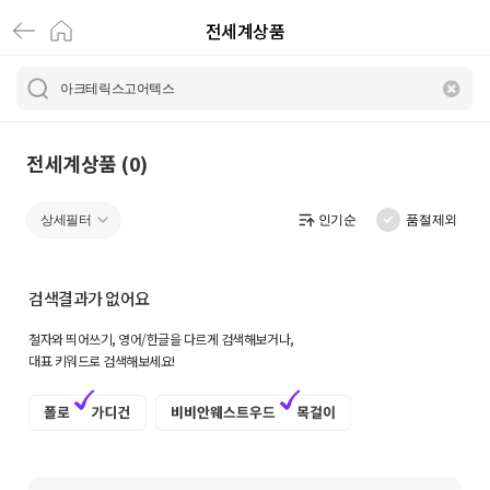
전세계상품
전
세
계
상
전세계상품 (0)
품
상세필터
인기순
품절제외
|
크
검색결과가 없어요
로
철자와 띄어쓰기, 영어/한글을 다르게 검색해보거나,
켓
대표 키워드로 검색해보세요!