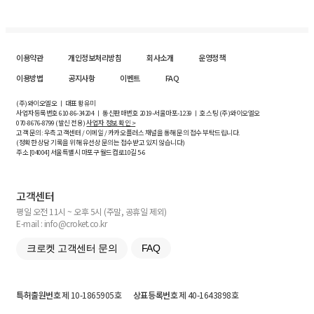
이용약관
개인정보처리방침
회사소개
운영정책
이용방법
공지사항
이벤트
FAQ
(주)와이오엘오 ㅣ 대표 황유미
사업자등록번호
610-86-34204
ㅣ 통신판매번호 2019-서울마포-1239 ㅣ 호스팅 (주)와이오엘오
070-8676-8799 (발신 전용)
사업자 정보 확인 >
고객 문의: 우측 고객센터 / 이메일 / 카카오플러스 채널을 통해 문의 접수 부탁드립니다.
(정확한 상담 기록을 위해 유선상 문의는 접수받고 있지 않습니다)
주소 [
04004
] 서울특별시 마포구 월드컵로10길
5-6
고객센터
평일 오전 11시 ~ 오후 5시 (주말, 공휴일 제외)
E-mail : info@croket.co.kr
크로켓 고객센터 문의
FAQ
특허출원번호
제 10-1865905호
상표등록번호
제 40-1643898호