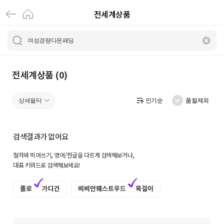
전세계상품
전
세
계
상
전세계상품 (0)
품
상세필터
인기순
품절제외
|
크
검색결과가 없어요
로
철자와 띄어쓰기, 영어/한글을 다르게 검색해보거나,
켓
대표 키워드로 검색해보세요!