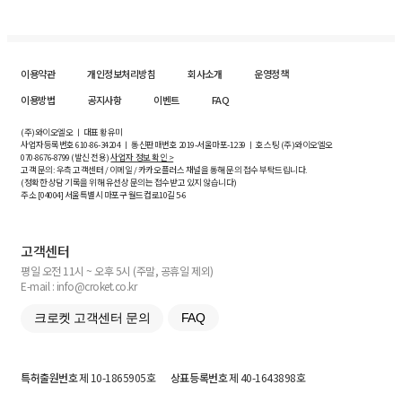
이용약관
개인정보처리방침
회사소개
운영정책
이용방법
공지사항
이벤트
FAQ
(주)와이오엘오 ㅣ 대표 황유미
사업자등록번호
610-86-34204
ㅣ 통신판매번호 2019-서울마포-1239 ㅣ 호스팅 (주)와이오엘오
070-8676-8799 (발신 전용)
사업자 정보 확인 >
고객 문의: 우측 고객센터 / 이메일 / 카카오플러스 채널을 통해 문의 접수 부탁드립니다.
(정확한 상담 기록을 위해 유선상 문의는 접수받고 있지 않습니다)
주소 [
04004
] 서울특별시 마포구 월드컵로10길
5-6
고객센터
평일 오전 11시 ~ 오후 5시 (주말, 공휴일 제외)
E-mail : info@croket.co.kr
크로켓 고객센터 문의
FAQ
특허출원번호
제 10-1865905호
상표등록번호
제 40-1643898호