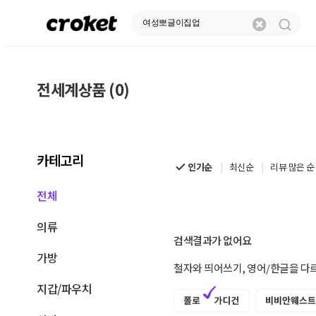
전세계상품 (0)
전
세
계
카테고리
상
인기순
최신순
리뷰 많은 순
품
전체
|
의류
크
검색결과가 없어요
가방
로
철자와 띄어쓰기, 영어/한글을 다
켓
지갑/파우치