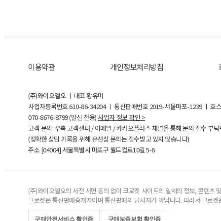
이용약관
개인정보처리방침
(주)와이오엘오 ㅣ 대표 황유미
사업자등록번호
610-86-34204
ㅣ 통신판매번호 2019-서울마포-1239 ㅣ 호
070-8676-8799 (발신 전용)
사업자 정보 확인 >
고객 문의: 우측 고객센터 / 이메일 / 카카오플러스 채널을 통해 문의 접수 부
(정확한 상담 기록을 위해 유선상 문의는 접수받고 있지 않습니다)
주소 [
04004
] 서울특별시 마포구 월드컵로10길
5-6
(주)와이오엘오의 사전 서면 동의 없이 크로켓 사이트의 일체의 정보, 콘텐츠 및 
크로켓은 통신판매중개자이며 통신판매의 당사자가 아닙니다. 따라서 크로켓은
구매안전서비스 확인증
구매보증보험 확인증