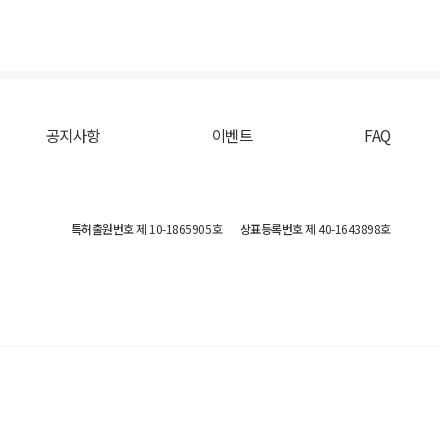
공지사항
이벤트
FAQ
특허출원번호
제 10-1865905호
상표등록번호
제 40-1643898호