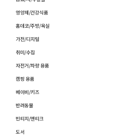
영양제/건강식품
홈데코/주방/욕실
가전/디지털
취미/수집
자전거/차량 용품
캠핑 용품
베이비/키즈
반려동물
빈티지/앤티크
도서