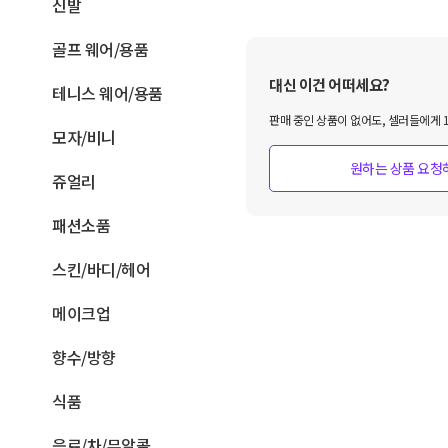
신발
골프 웨어/용품
대신 이건 어떠세요?
테니스 웨어/용품
판매 중인 상품이 없어도, 셀러들에게 1
모자/비니
원하는 상품 요청
쥬얼리
패션소품
스킨/바디/헤어
메이크업
향수/방향
식품
음료/차/무알콜