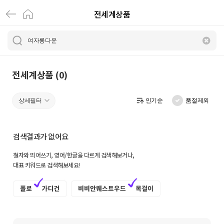
전세계상품
전
세
계
상
전세계상품 (0)
품
상세필터
인기순
품절제외
|
크
검색결과가 없어요
로
철자와 띄어쓰기, 영어/한글을 다르게 검색해보거나,
켓
대표 키워드로 검색해보세요!