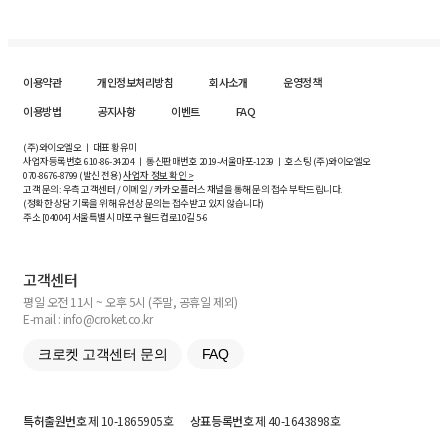
이용약관
개인정보처리방침
회사소개
운영정책
이용방법
공지사항
이벤트
FAQ
(주)와이오엘오 ㅣ 대표 황유미
사업자등록번호
610-86-34204
ㅣ 통신판매번호 2019-서울마포-1239 ㅣ 호스팅 (주)와이오엘오
070-8676-8799 (발신 전용)
사업자 정보 확인 >
고객 문의: 우측 고객센터 / 이메일 / 카카오플러스 채널을 통해 문의 접수 부탁드립니다.
(정확한 상담 기록을 위해 유선상 문의는 접수받고 있지 않습니다)
주소 [
04004
] 서울특별시 마포구 월드컵로10길
5-6
고객센터
평일 오전 11시 ~ 오후 5시 (주말, 공휴일 제외)
E-mail : info@croket.co.kr
크로켓 고객센터 문의
FAQ
특허출원번호
제 10-1865905호
상표등록번호
제 40-1643898호