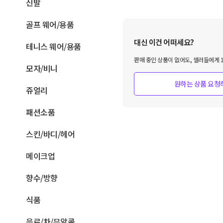
신발
골프 웨어/용품
대신 이건 어떠세요?
테니스 웨어/용품
판매 중인 상품이 없어도, 셀러들에게 1
모자/비니
원하는 상품 요청
쥬얼리
패션소품
스킨/바디/헤어
메이크업
향수/방향
식품
음료/차/무알콜