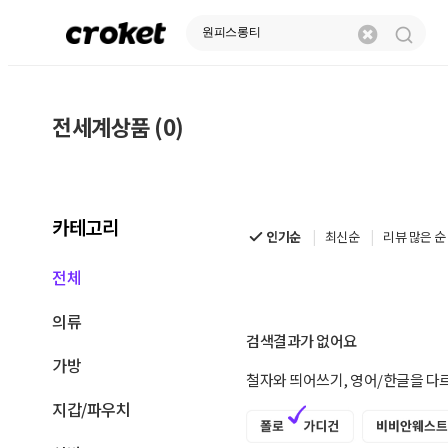
전세계상품 (0)
전
세
계
카테고리
상
인기순
최신순
리뷰 많은 순
품
전체
|
의류
크
검색결과가 없어요
가방
로
철자와 띄어쓰기, 영어/한글을 다
켓
지갑/파우치