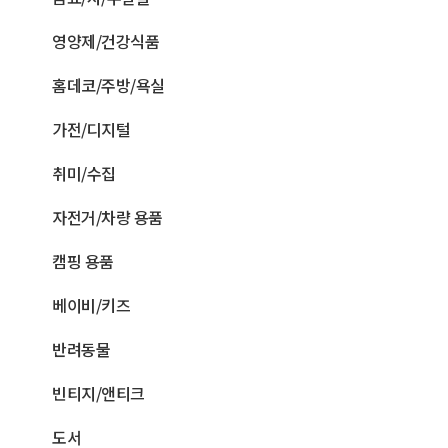
영양제/건강식품
홈데코/주방/욕실
가전/디지털
취미/수집
자전거/차량 용품
캠핑 용품
베이비/키즈
반려동물
빈티지/앤티크
도서