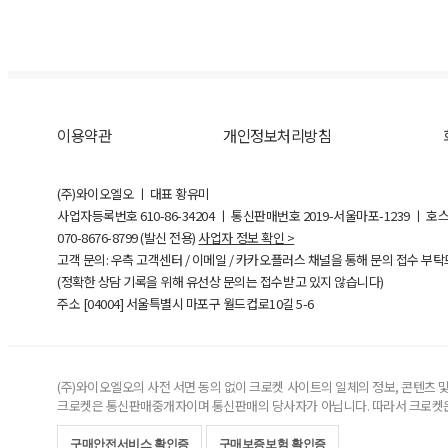
이용약관
개인정보처리방침
(주)와이오엘오 ㅣ 대표 황유미
사업자등록번호
610-86-34204
ㅣ 통신판매번호 2019-서울마포-1239 ㅣ 호
070-8676-8799 (발신 전용)
사업자 정보 확인 >
고객 문의: 우측 고객센터 / 이메일 / 카카오플러스 채널을 통해 문의 접수 부
(정확한 상담 기록을 위해 유선상 문의는 접수받고 있지 않습니다)
주소 [
04004
] 서울특별시 마포구 월드컵로10길
5-6
(주)와이오엘오의 사전 서면 동의 없이 크로켓 사이트의 일체의 정보, 콘텐츠 및 
크로켓은 통신판매중개자이며 통신판매의 당사자가 아닙니다. 따라서 크로켓은
구매안전서비스 확인증
구매보증보험 확인증