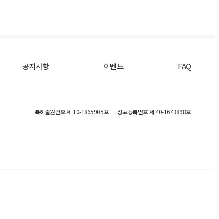
공지사항
이벤트
FAQ
특허출원번호
제 10-1865905호
상표등록번호
제 40-1643898호