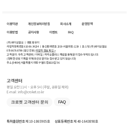
이용약관
개인정보처리방침
회사소개
운영정책
이용방법
공지사항
이벤트
FAQ
(주)와이오엘오 ㅣ 대표 황유미
사업자등록번호
610-86-34204
ㅣ 통신판매번호 2019-서울마포-1239 ㅣ 호스팅 (주)와이오엘오
070-8676-8799 (발신 전용)
사업자 정보 확인 >
고객 문의: 우측 고객센터 / 이메일 / 카카오플러스 채널을 통해 문의 접수 부탁드립니다.
(정확한 상담 기록을 위해 유선상 문의는 접수받고 있지 않습니다)
주소 [
04004
] 서울특별시 마포구 월드컵로10길
5-6
고객센터
평일 오전 11시 ~ 오후 5시 (주말, 공휴일 제외)
E-mail : info@croket.co.kr
크로켓 고객센터 문의
FAQ
특허출원번호
제 10-1865905호
상표등록번호
제 40-1643898호