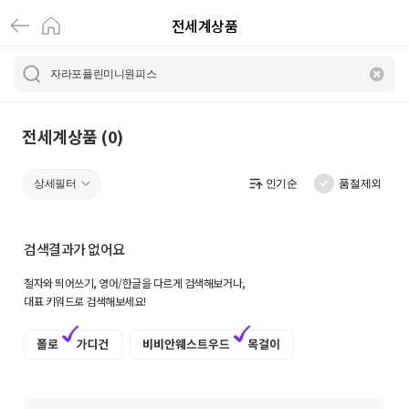
전세계상품
전
세
계
상
전세계상품 (0)
품
상세필터
인기순
품절제외
|
크
검색결과가 없어요
로
철자와 띄어쓰기, 영어/한글을 다르게 검색해보거나,
켓
대표 키워드로 검색해보세요!