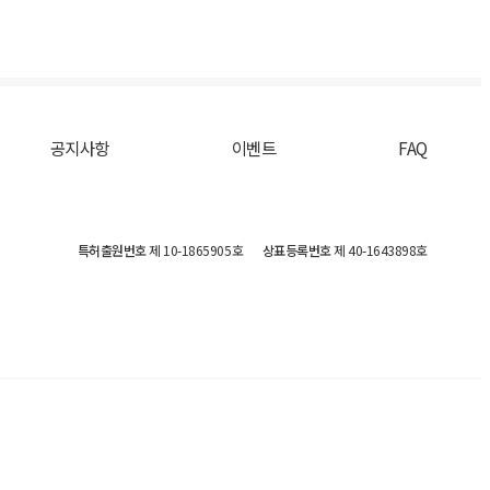
공지사항
이벤트
FAQ
특허출원번호
제 10-1865905호
상표등록번호
제 40-1643898호