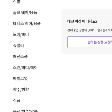
신발
골프 웨어/용품
대신 이건 어떠세요?
테니스 웨어/용품
판매 중인 상품이 없어도, 셀러들에게 1
모자/비니
원하는 상품 요청
쥬얼리
패션소품
스킨/바디/헤어
메이크업
향수/방향
식품
음료/차/무알콜