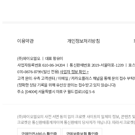
이용약관
개인정보처리방침
(주)와이오엘오 ㅣ 대표 황유미
사업자등록번호
610-86-34204
ㅣ 통신판매번호 2019-서울마포-1239 ㅣ 호
070-8676-8799 (발신 전용)
사업자 정보 확인 >
고객 문의: 우측 고객센터 / 이메일 / 카카오플러스 채널을 통해 문의 접수 부
(정확한 상담 기록을 위해 유선상 문의는 접수받고 있지 않습니다)
주소 [
04004
] 서울특별시 마포구 월드컵로10길
5-6
(주)와이오엘오의 사전 서면 동의 없이 크로켓 사이트의 일체의 정보, 콘텐츠 및 
크로켓은 통신판매중개자이며 통신판매의 당사자가 아닙니다. 따라서 크로켓은
구매안전서비스 확인증
구매보증보험 확인증