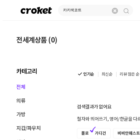
전세계상품 (0)
전
세
계
카테고리
상
인기순
최신순
리뷰 많은 순
품
전체
|
의류
크
검색결과가 없어요
가방
로
철자와 띄어쓰기, 영어/한글을 다
켓
지갑/파우치