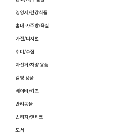
영양제/건강식품
홈데코/주방/욕실
가전/디지털
취미/수집
자전거/차량 용품
캠핑 용품
베이비/키즈
반려동물
빈티지/앤티크
도서