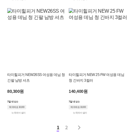
타미힐피거 NEW26SS 여성용 데님 청
타미힐피거 NEW 25 FW 여성용 데님
긴팔 남방 셔츠
청 긴바지 3컬러
80,300원
140,400원
7일 내
발송
7일 내
발송
해외배송 10,000
해외배송 10,000
뉴욕에바 셀러
뉴욕에바 셀러
1
2