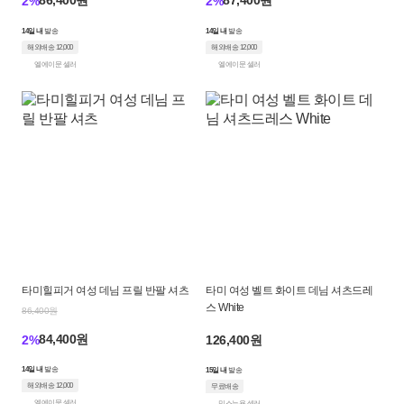
86,400원
87,400원
2%
2%
14일 내
발송
14일 내
발송
해외배송 12,000
해외배송 12,000
엘에이문 셀러
엘에이문 셀러
타미힐피거 여성 데님 프릴 반팔 셔츠
타미 여성 벨트 화이트 데님 셔츠드레
스 White
86,400원
84,400원
2%
126,400원
14일 내
발송
15일 내
발송
해외배송 12,000
무료배송
엘에이문 셀러
믹스뉴욕 셀러