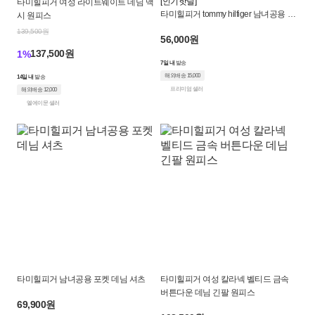
[인기핫딜]
타미힐피거 여성 라이트웨이트 데님 맥
품
타미힐피거 tommy hilfiger 남녀공용 데
시 원피스
님 4컬러 셔츠 난방
|
139,500원
56,000원
137,500원
1%
크
7일 내
발송
해외배송 15,000
로
14일 내
발송
프리미엄 셀러
해외배송 12,000
켓
엘에이문 셀러
타미힐피거 남녀공용 포켓 데님 셔츠
타미힐피거 여성 칼라넥 벨티드 금속
버튼다운 데님 긴팔 원피스
69,900원