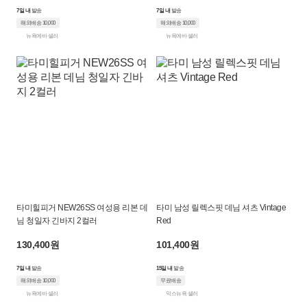
7일 내
발송
7일 내
발송
해외배송 10,000
해외배송 10,000
뉴욕에바 셀러
뉴욕에바 셀러
타미힐피거 NEW26SS 여성용 리본 데
타미 남성 릴렉스핏 데님 셔츠 Vintage
님 청일자 긴바지 2컬러
Red
130,400원
101,400원
7일 내
발송
15일 내
발송
해외배송 10,000
무료배송
뉴욕에바 셀러
믹스뉴욕 셀러