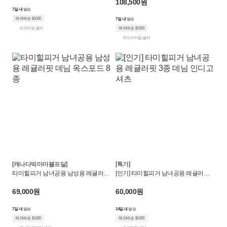
108,500원
7일 내
발송
해외배송 10,000
7일 내
발송
프리미엄 셀러
해외배송 10,000
위드스타일 셀러
[캐나다빅마마블프딜]
[특가]
타미힐피거 남녀공용 남성용 레귤러핏
[인기] 타미힐피거 남녀공용 레귤러핏 3
데님 옥스포드 8종
종 데님 인디고 셔츠
69,000원
60,000원
7일 내
발송
14일 내
발송
해외배송 10,000
해외배송 10,000