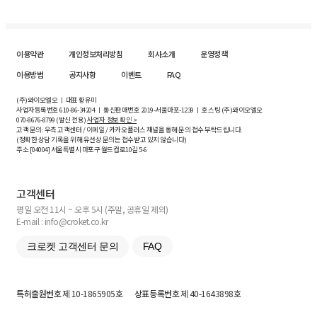
이용약관
개인정보처리방침
회사소개
운영정책
이용방법
공지사항
이벤트
FAQ
(주)와이오엘오 ㅣ 대표 황유미
사업자등록번호
610-86-34204
ㅣ 통신판매번호 2019-서울마포-1239 ㅣ 호스팅 (주)와이오엘오
070-8676-8799 (발신 전용)
사업자 정보 확인 >
고객 문의: 우측 고객센터 / 이메일 / 카카오플러스 채널을 통해 문의 접수 부탁드립니다.
(정확한 상담 기록을 위해 유선상 문의는 접수받고 있지 않습니다)
주소 [
04004
] 서울특별시 마포구 월드컵로10길
5-6
고객센터
평일 오전 11시 ~ 오후 5시 (주말, 공휴일 제외)
E-mail : info@croket.co.kr
크로켓 고객센터 문의
FAQ
특허출원번호
제 10-1865905호
상표등록번호
제 40-1643898호