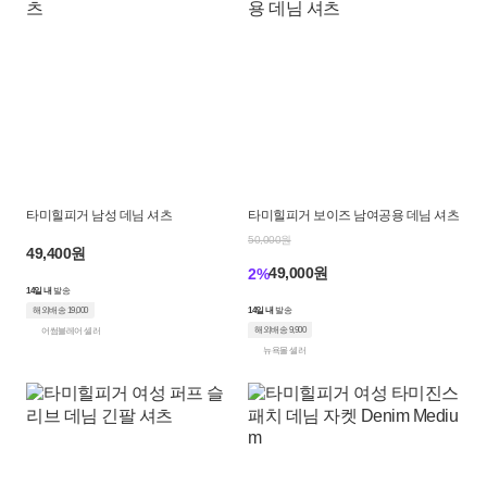
타미힐피거 남성 데님 셔츠
타미힐피거 보이즈 남여공용 데님 셔츠
50,000원
49,400원
49,000원
2%
14일 내
발송
해외배송 19,000
14일 내
발송
해외배송 9,900
어썸블레어 셀러
뉴욕몰 셀러