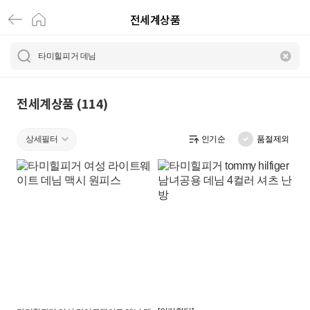
전세계상품
타
미
힐
피
전세계상품 (114)
거
상세필터
인기순
품절제외
데
님
|
전
세
계
상