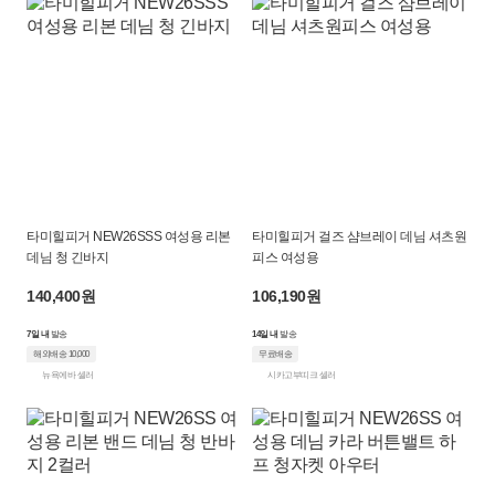
타미힐피거 NEW26SSS 여성용 리본
타미힐피거 걸즈 샴브레이 데님 셔츠원
데님 청 긴바지
피스 여성용
140,400원
106,190원
7일 내
발송
14일 내
발송
해외배송 10,000
무료배송
뉴욕에바 셀러
시카고부띠크 셀러