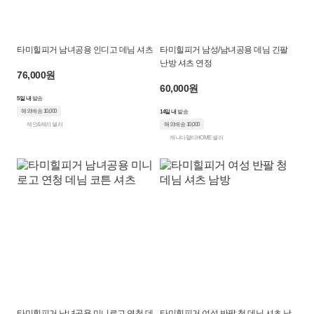
타미힐피거 남녀공용 인디고 데님 셔츠
타미힐피거 남성/남녀공용 데님 긴팔
난방 셔츠 연정
76,000원
60,000원
5일 내
발송
해외배송 10,000
14일 내
발송
제인&제리 셀러
해외배송 10,000
캐나다멀티HOME 셀러
타미힐피거 남녀공용 미니로고 연청 데
타미힐피거 여성 반팔 청 데님 셔츠 남