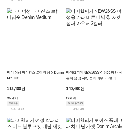
타미 여성 타미진스 로헴 데님숏 Denim
타미힐피거 NEW26SS 여성용 카라 버
Medium
튼 데님 청 자켓 점퍼 아우터 2컬러
112,400원
140,400원
15일 내
발송
7일 내
발송
무료배송
해외배송 10,000
믹스뉴욕 셀러
뉴욕에바 셀러