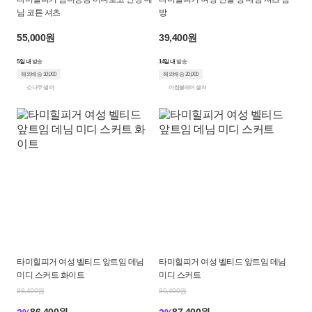
님 코튼 셔츠
방
55,000원
39,400원
5일 내
발송
14일 내
발송
해외배송 10,000
해외배송 20,000
소나무 셀러
어썸블레어 셀러
타미힐피거 여성 벨티드 앞트임 데님
타미힐피거 여성 벨티드 앞트임 데님
미디 스커트 화이트
미디 스커트
88,400원
89,400원