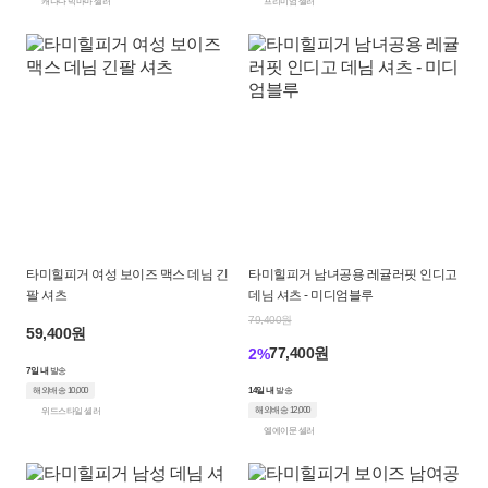
캐나다 빅마마 셀러
프리미엄 셀러
타미힐피거 여성 보이즈 맥스 데님 긴
타미힐피거 남녀공용 레귤러핏 인디고
팔 셔츠
데님 셔츠 - 미디엄블루
79,400원
59,400원
77,400원
2%
7일 내
발송
해외배송 10,000
14일 내
발송
해외배송 12,000
위드스타일 셀러
엘에이문 셀러