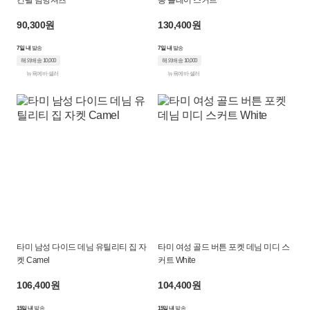
긴팔 남방셔츠
롱 플레어 스커트
90,300원
130,400원
7일 내
발송
7일 내
발송
해외배송 10,000
해외배송 10,000
뉴욕에바 셀러
뉴욕에바 셀러
타미 남성 다이드 데님 유틸리티 집 자
타미 여성 골드 버튼 포켓 데님 미디 스
켓 Camel
커트 White
106,400원
104,400원
15일 내
발송
15일 내
발송