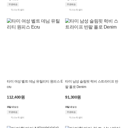
무료배송
무료배송
믹스뉴욕 셀러
믹스뉴욕 셀러
타미 여성 벨트 데님 유틸리티 원피스 E
타미 남성 슬림핏 럭비 스트라이프 반
cru
팔 폴로 Denim
112,400원
91,300원
15일 내
발송
15일 내
발송
무료배송
무료배송
믹스뉴욕 셀러
믹스뉴욕 셀러