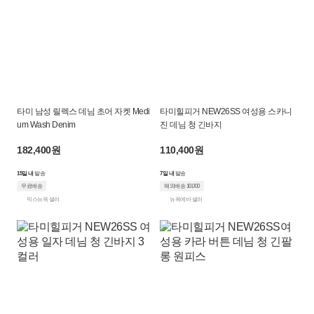
타미 남성 릴렉스 데님 초어 자켓 Medi
타미힐피거 NEW26SS 여성용 스카니
um Wash Denim
진 데님 청 긴바지
182,400원
110,400원
15일 내
발송
7일 내
발송
무료배송
해외배송 10,000
믹스뉴욕 셀러
뉴욕에바 셀러