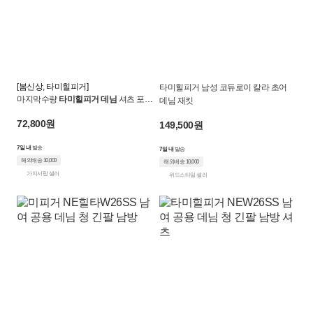
[봄신상, 타미힐피거]
타미힐피거 남성 코듀로이 칼라 초어
마지막수량
타미힐피거 데님
셔츠 포켓
데님 재킷
포인트 남성용 S
72,800원
149,500원
7일 내
발송
7일 내
발송
해외배송 10,000
해외배송 10,000
가지서랍 셀러
위드스타일 셀러