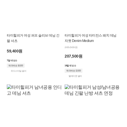
타미힐피거 여성 퍼프 슬리브 데님 긴
타미힐피거 여성 타미진스 패치 데님
팔 셔츠
자켓 Denim Medium
209,500원
59,400원
207,500원
7일 내
발송
해외배송 10,000
14일 내
발송
해외배송 12,000
위드스타일 셀러
엘에이문 셀러