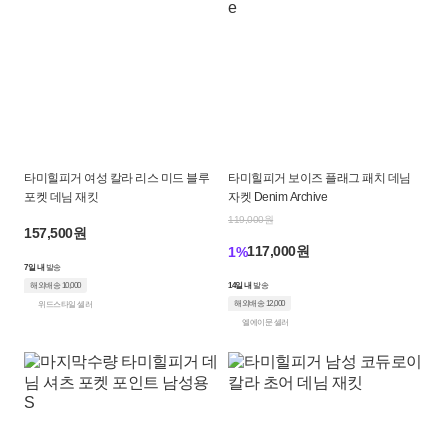
타미힐피거 여성 칼라 리스 미드 블루
타미힐피거 보이즈 플래그 패치 데님
포켓 데님 재킷
자켓 Denim Archive
119,000원
157,500원
117,000원
1%
7일 내
발송
해외배송 10,000
14일 내
발송
해외배송 12,000
위드스타일 셀러
엘에이문 셀러