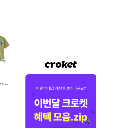
필린 케
브 로고