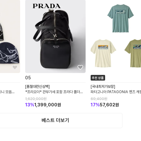
0
5
추천 상품
[품절대란신상백]
[국내최저가보장]
비니 모음
*프리오더* 관부가세 포함 프라다 폴더블
파타고니아 PATAGONIA 멘즈 캐
미니 더플백 아우스 리나일론 운트 레더
플린 쿨 데일리 보드숏 그레잇 웨이
1,620,000
원
69,400
원
1TT348_2ZRY_F0002
반팔 티셔츠 45481 45456
13
%
1,399,000
원
17
%
57,602
원
베스트 더보기