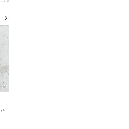
국가별
패션소품
영양제/건강식품
스킨/바디/헤어
모자/비니
024