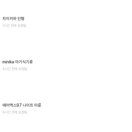
치이카와 인형
1시간 전에 요청됨
minika 아기식기류
4시간 전에 요청됨
에어맥스97 나이트 마룬
9시간 전에 요청됨