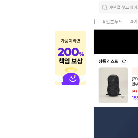
어떤 걸 찾고 있어
#전세계아울렛
#럭셔리
#일본푸드
#
상품 리스트
[재
관부
신상
15