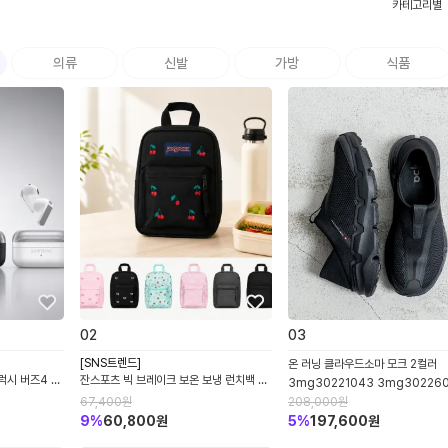
카테고리별
의류
신발
가방
식품
0
2
0
3
[SNS트렌드]
온 러닝 클라우드소마 모크 2컬러
럭시 버즈4 프
잔스포츠 빅 브레이크 보온 보냉 런치백 도
3mg30221043 3mg30226
C 블루투스 무
시락 가방 백 투 스쿨 8L JS0A352L
67,400
원
208,000
원
9
%
60,800
원
5
%
197,600
원