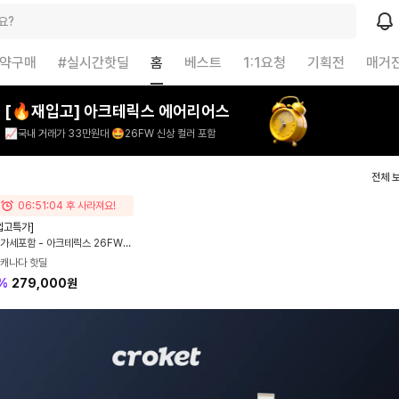
요?
예약구매
#실시간핫딜
홈
베스트
1:1요청
기획전
매거
[🔥재입고] 아크테릭스 에어리어스
📈국내 거래가 33만원대 🤩26FW 신상 컬러 포함
전체 
06:51:03 후 사라져요!
입고특가]
가세포함 - 아크테릭스 26FW
 에어리어스 18 백팩 2컬러
캐나다 핫딜
%
279,000원