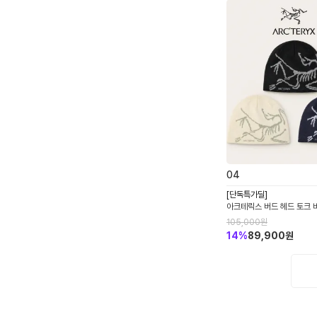
0
4
[단독특가딜]
아크테릭스 버드 헤드 토크 
6756
105,000
원
14
%
89,900
원