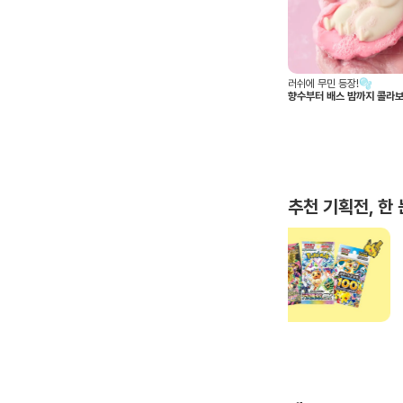
까지🧺
함께 착용하기 좋은💞
가벼운데 수납은 알차게🎒
 추천
센스 있는 커플템 추천
데일리 몽벨 가방 5가지 추
추천 기획전, 한