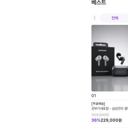
베스트
전체
0
1
[무료배송]
관부가세포함 - 삼성전자 갤
로 R640 노이즈캔슬링 AN
359,000
원
선 이어폰 관세포함
36
%
229,000
원