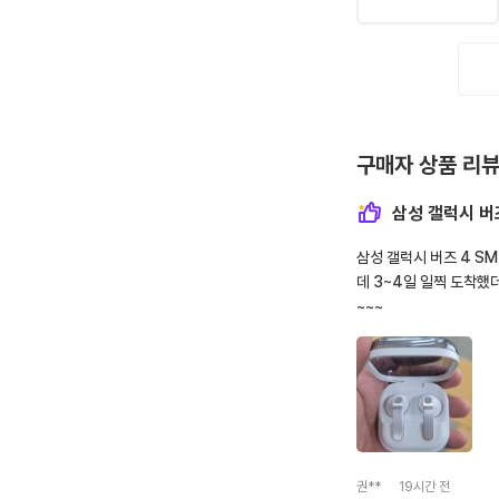
구매자 상품 리
삼성 갤럭시 버
삼성 갤럭시 버즈 4 S
데 3~4일 일찍 도착했
~~~
권**
19시간 전