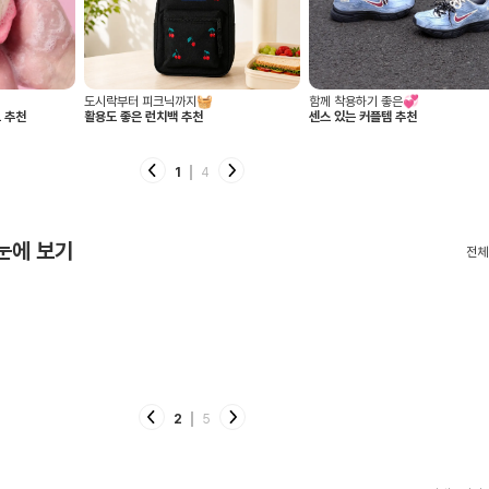
이강인 유니폼 어디서 사지? ⚽️
올여름 휘뚜루마뚜루🩴
천
아틀레티코 이적 기념 저지 5가지 추천
손이 자주 가는 슬리퍼 추천
🔴⚪️
2
4
 눈에 보기
전체
2
5