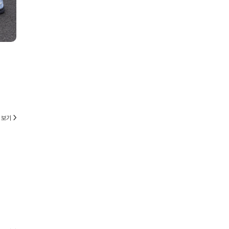
당신의 최애는?⚽️
선물로도 실패 없는⌚️
데일리로 입기 좋은 인기 축구 저지
손목 시계 데일리템부터 한정판까지 추천
 보기