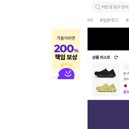
어떤 걸 찾고 있어
#전세계아울렛
#럭셔리
#일본푸드
상품 리스트
온 
3m
3w
6