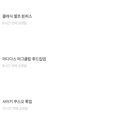
클래식 엘프 원피스
8시간 전에 요청됨
아디다스 떠그클럽 후드집업
8시간 전에 요청됨
사이키 쿠스오 룩업
12시간 전에 요청됨