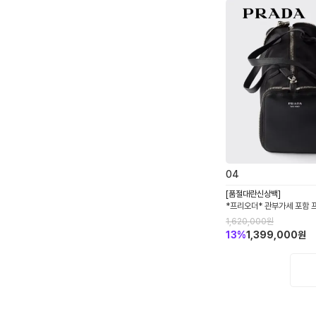
0
4
[품절대란신상백]
*프리오더* 관부가세 포함 
미니 더플백 아우스 리나일론
1,620,000
원
1TT348_2ZRY_F0002
13
%
1,399,000
원