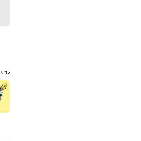
이강인 유니폼 어디서 사지? ⚽️
올여름 휘뚜루마뚜루🩴
당신
아틀레티코 이적 기념 저지 5가지 추천
손이 자주 가는 슬리퍼 추천
데일
🔴⚪️
 보기