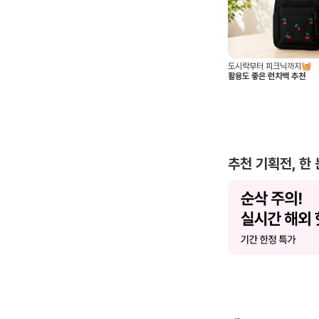
도시락부터 피크닉까지🧺
활용도 좋은 런치백 추천
추천 기획전, 한