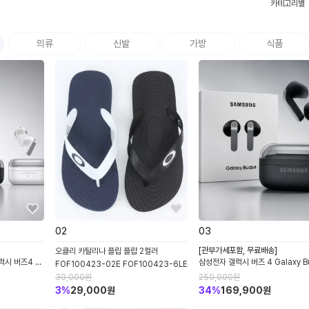
카테고리별
의류
신발
가방
식품
0
2
0
3
[관부가세포함, 무료배송]
오클리 카탈리나 플립 플랍 2컬러
럭시 버즈4 프
삼성전자 갤럭시 버즈 4 Galaxy B
FOF100423-02E FOF100423-6LE
C 블루투스 무
R540 노이즈캔슬링 ANC 블루투
30,000
원
259,000
원
오픈형 이어폰
3
%
29,000
원
34
%
169,900
원