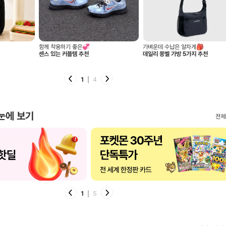
함께 착용하기 좋은💞
가벼운데 수납은 알차게🎒
센스 있는 커플템 추천
데일리 몽벨 가방 5가지 추천
2
4
 눈에 보기
전체
2
5