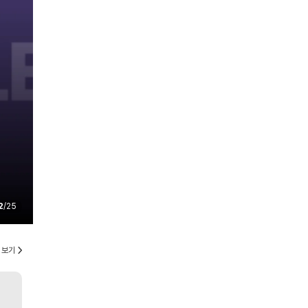
2
/
25
 보기