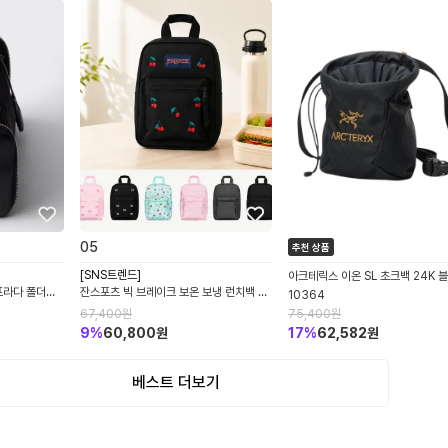
0
5
추천 상품
[SNS트렌드]
아크테릭스 이온 SL 초크백 24K 
프라다 폴더블
잔스포츠 빅 브레이크 보온 보냉 런치백 도
10364
 운트 레더
시락 가방 백 투 스쿨 8L JS0A352L
67,400
원
75,400
원
9
%
60,800
원
17
%
62,582
원
베스트 더보기