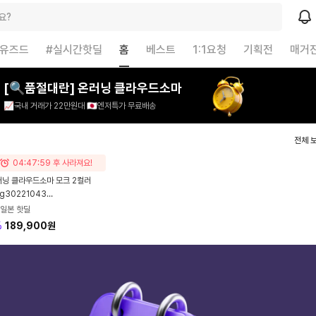
요?
#유즈드
#실시간핫딜
홈
베스트
1:1요청
기획전
매거
[🔍품절대란] 온러닝 클라우드소마
📈국내 거래가 22만원대 🇯🇵엔저특가 무료배송
전체 
04:47:58 후 사라져요!
러닝 클라우드소마 모크 2컬러
g30221043
g30371043
일본 핫딜
%
189,900원