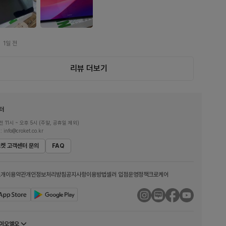
1일 전
리뷰 더보기
터
 11시 ~ 오후 5시 (주말, 공휴일 제외)
: info@croket.co.kr
켓 고객센터 문의
FAQ
소개
이용약관
개인정보처리방침
공지사항
이용방법
셀러 입점
운영정책
크로케어
와이오엘오