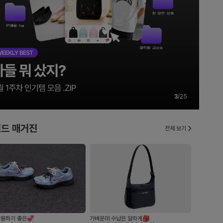
3
/
25
드 매거진
전체 보기
유니폼 어디서 사지? ⚽️
올여름 휘뚜루마뚜루🩴
당신의 최애