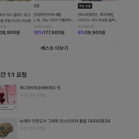
0
5
추천 상품
[이강인선수유니폼]
[라스트원찬스, 재고처분]
피거 미니 플래그 로고
L XL 가능 나이키 아틀레티코
아디다스 져지 여성용 블랙
크롭 반팔 티셔츠 여성용
마드리드 2026/27 스타디
JW9786
00
원
197,900
원
42,800
원
움 홈 드라이핏 레플리카 저지
38,900
원
10
%
177,900
원
6
%
39,900
원
화이트 유니버시티 레드
II1893-101 논마킹
베스트 더보기
간 1:1 요청
메디큐브X포에버체리 빗
3시간 전에 요청됨
뉴에라 아웃도어 그래픽 언스트럭쳐 볼캡 14440834
3시간 전에 요청됨