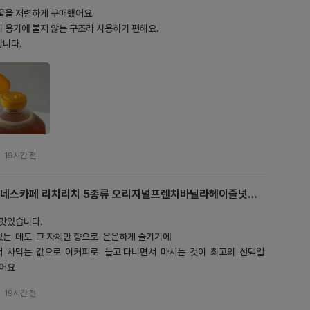
꿀을 저렴하게 구매했어요. 

 용기에 붙지 않는 구조라 사용하기 편해요. 

니다. 
19시간 전
네스카페 리치리치 5종류 오리지널프렌치바닐라헤이즐넛디
카페인콜롬비안
 맛있습니다.

는  데도  그 자체만 향으로  은은하게 즐기기에  

  사먹는  값으로  이커피로   들고 다니면서  마시는  것이  최고의  선택일
싶어요
19시간 전