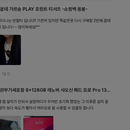
꼼데 가르송 PLAY 프린트 티셔츠 -쇼핑백 동봉-
다니는 반팔티 입니다!! 기존꺼 있지만 똑같은옷 다시 구매함 2번째 꼼데
 입니다~~ 많이파세요!^^
1일 전
관부가세포함 8+128GB 레노버 샤오신 패드 프로 Pro 13
TB376FC AI 태블릿 PC 스냅드래곤8S Gen4 그레이 중
 앱 설치가 안되서 설정하다가 두어번 초기화 했었는 그 이후론 설치 잘
국내수버전
생각 보다 속도가 빨라서 여러모로 잘 사용할 수 있을듯 합니다