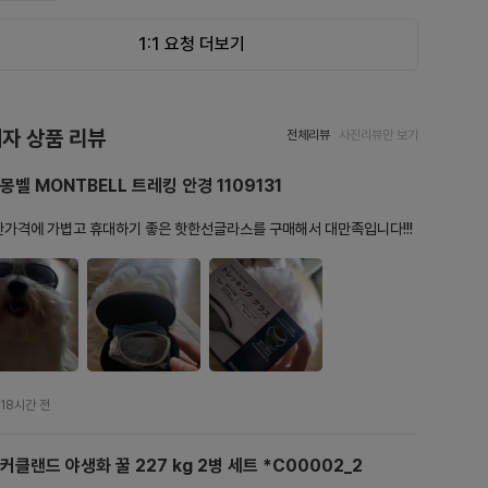
1:1 요청 더보기
자 상품 리뷰
전체리뷰
사진리뷰만 보기
몽벨 MONTBELL 트레킹 안경 1109131
가격에 가볍고 휴대하기 좋은 핫한선글라스를 구매해서 대만족입니다!!!
18시간 전
커클랜드 야생화 꿀 227 kg 2병 세트 *C00002_2