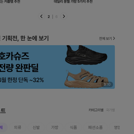
티코 이적 기념 저지 5가지 추천
손이 자주 가는 슬리퍼 추천
데일리로 입
3
6
 기획전, 한 눈에 보기
전체 보기
3
/
10
스트
카테고리별
국가별
체
의류
신발
가방
식품
패션소품
영양제/건강