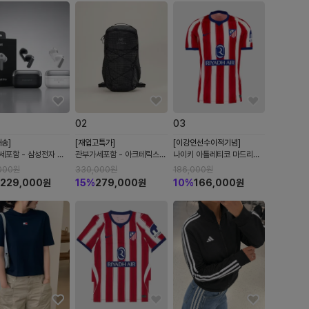
0
2
0
3
송]
[재입고특가]
[이강인선수이적기념]
세포함 - 삼성전자 갤
관부가세포함 - 아크테릭스
나이키 아틀레티코 마드리드
즈4 프로 R640 노이
26FW 신상 에어리어스 18
202627 스타디움 홈 드라
000
원
330,000
원
186,000
원
링 ANC 블루투스 무
백팩 2컬러
이핏 레플리카 저지 화이트 유
229,000
원
15
%
279,000
원
10
%
166,000
원
어폰 관세포함
니버시티 레드 II1893-101