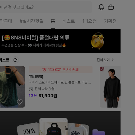
어떤 걸 찾고 있어요?
예약구매
#실시간핫딜
홈
베스트
1:1요청
기획전
매거
[🤩SNS바이럴] 품절대란 의류
무인양품 신상 후디👀 나이키 에어로핏 핫딜🔥
리스트
전체 보기
11:38:20 후 사라져요!
[국내품절]
나이키 스트라이드 에어로 핏 숏슬리브 러닝 탑
블랙 라이트 그린 스파크 - 아시아 IH0746-
전체 나라 핫딜
010
13%
81,900원