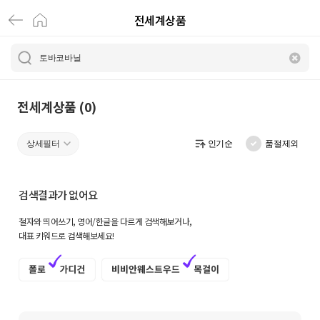
전세계상품
전
세
계
상
전세계상품 (0)
품
상세필터
인기순
품절제외
|
크
검색결과가 없어요
로
철자와 띄어쓰기, 영어/한글을 다르게 검색해보거나,
켓
대표 키워드로 검색해보세요!