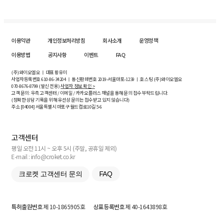
이용약관
개인정보처리방침
회사소개
운영정책
이용방법
공지사항
이벤트
FAQ
(주)와이오엘오 ㅣ 대표 황유미
사업자등록번호
610-86-34204
ㅣ 통신판매번호 2019-서울마포-1239 ㅣ 호스팅 (주)와이오엘오
070-8676-8799 (발신 전용)
사업자 정보 확인 >
고객 문의: 우측 고객센터 / 이메일 / 카카오플러스 채널을 통해 문의 접수 부탁드립니다.
(정확한 상담 기록을 위해 유선상 문의는 접수받고 있지 않습니다)
주소 [
04004
] 서울특별시 마포구 월드컵로10길
5-6
고객센터
평일 오전 11시 ~ 오후 5시 (주말, 공휴일 제외)
E-mail : info@croket.co.kr
크로켓 고객센터 문의
FAQ
특허출원번호
제 10-1865905호
상표등록번호
제 40-1643898호