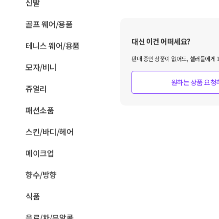
신발
골프 웨어/용품
대신 이건 어떠세요?
테니스 웨어/용품
판매 중인 상품이 없어도, 셀러들에게 1
모자/비니
원하는 상품 요청
쥬얼리
패션소품
스킨/바디/헤어
메이크업
향수/방향
식품
음료/차/무알콜