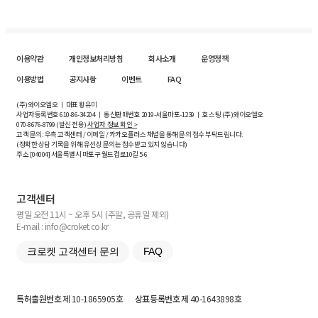
이용약관
개인정보처리방침
회사소개
운영정책
이용방법
공지사항
이벤트
FAQ
(주)와이오엘오 ㅣ 대표 황유미
사업자등록번호
610-86-34204
ㅣ 통신판매번호 2019-서울마포-1239 ㅣ 호스팅 (주)와이오엘오
070-8676-8799 (발신 전용)
사업자 정보 확인 >
고객 문의: 우측 고객센터 / 이메일 / 카카오플러스 채널을 통해 문의 접수 부탁드립니다.
(정확한 상담 기록을 위해 유선상 문의는 접수받고 있지 않습니다)
주소 [
04004
] 서울특별시 마포구 월드컵로10길
5-6
고객센터
평일 오전 11시 ~ 오후 5시 (주말, 공휴일 제외)
E-mail : info@croket.co.kr
크로켓 고객센터 문의
FAQ
특허출원번호
제 10-1865905호
상표등록번호
제 40-1643898호