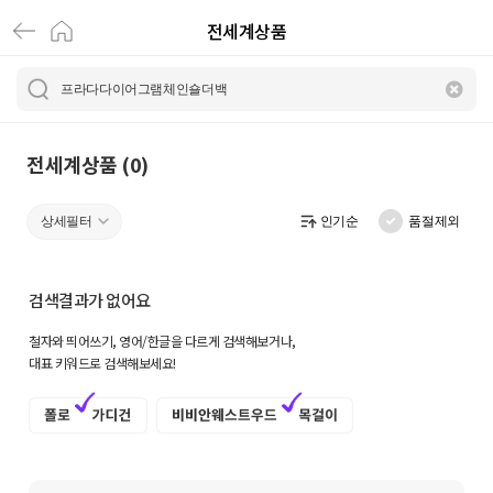
전세계상품
전
세
계
상
전세계상품 (0)
품
상세필터
인기순
품절제외
|
크
검색결과가 없어요
로
철자와 띄어쓰기, 영어/한글을 다르게 검색해보거나,
켓
대표 키워드로 검색해보세요!