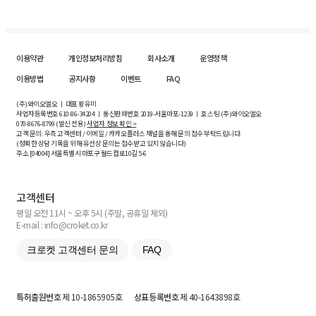
이용약관
개인정보처리방침
회사소개
운영정책
이용방법
공지사항
이벤트
FAQ
(주)와이오엘오 ㅣ 대표 황유미
사업자등록번호
610-86-34204
ㅣ 통신판매번호 2019-서울마포-1239 ㅣ 호스팅 (주)와이오엘오
070-8676-8799 (발신 전용)
사업자 정보 확인 >
고객 문의: 우측 고객센터 / 이메일 / 카카오플러스 채널을 통해 문의 접수 부탁드립니다.
(정확한 상담 기록을 위해 유선상 문의는 접수받고 있지 않습니다)
주소 [
04004
] 서울특별시 마포구 월드컵로10길
5-6
고객센터
평일 오전 11시 ~ 오후 5시 (주말, 공휴일 제외)
E-mail : info@croket.co.kr
크로켓 고객센터 문의
FAQ
특허출원번호
제 10-1865905호
상표등록번호
제 40-1643898호