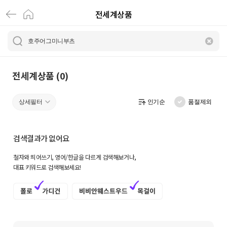
전세계상품
전
세
계
상
전세계상품 (0)
품
상세필터
인기순
품절제외
|
크
검색결과가 없어요
로
철자와 띄어쓰기, 영어/한글을 다르게 검색해보거나,
켓
대표 키워드로 검색해보세요!