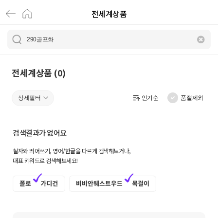
전세계상품
전
세
계
상
전세계상품 (0)
품
상세필터
인기순
품절제외
|
크
검색결과가 없어요
로
철자와 띄어쓰기, 영어/한글을 다르게 검색해보거나,
켓
대표 키워드로 검색해보세요!