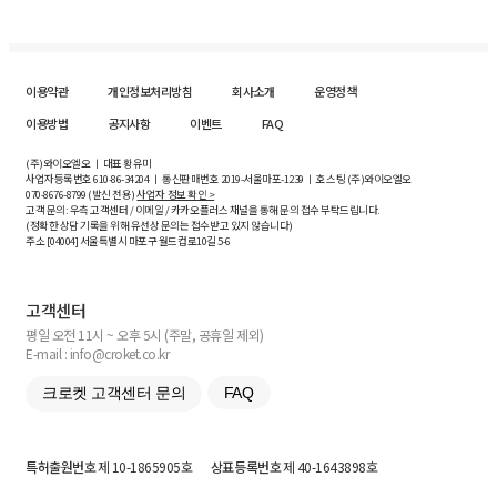
이용약관
개인정보처리방침
회사소개
운영정책
이용방법
공지사항
이벤트
FAQ
(주)와이오엘오 ㅣ 대표 황유미
사업자등록번호
610-86-34204
ㅣ 통신판매번호 2019-서울마포-1239 ㅣ 호스팅 (주)와이오엘오
070-8676-8799 (발신 전용)
사업자 정보 확인 >
고객 문의: 우측 고객센터 / 이메일 / 카카오플러스 채널을 통해 문의 접수 부탁드립니다.
(정확한 상담 기록을 위해 유선상 문의는 접수받고 있지 않습니다)
주소 [
04004
] 서울특별시 마포구 월드컵로10길
5-6
고객센터
평일 오전 11시 ~ 오후 5시 (주말, 공휴일 제외)
E-mail : info@croket.co.kr
크로켓 고객센터 문의
FAQ
특허출원번호
제 10-1865905호
상표등록번호
제 40-1643898호