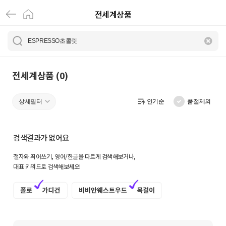
전세계상품
전
세
계
상
전세계상품 (0)
품
상세필터
인기순
품절제외
|
크
검색결과가 없어요
로
철자와 띄어쓰기, 영어/한글을 다르게 검색해보거나,
켓
대표 키워드로 검색해보세요!