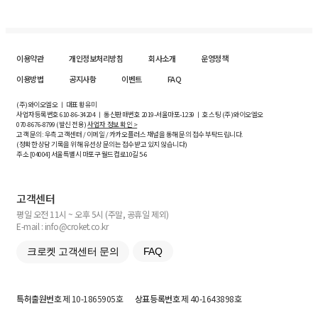
이용약관
개인정보처리방침
회사소개
운영정책
이용방법
공지사항
이벤트
FAQ
(주)와이오엘오 ㅣ 대표 황유미
사업자등록번호
610-86-34204
ㅣ 통신판매번호 2019-서울마포-1239 ㅣ 호스팅 (주)와이오엘오
070-8676-8799 (발신 전용)
사업자 정보 확인 >
고객 문의: 우측 고객센터 / 이메일 / 카카오플러스 채널을 통해 문의 접수 부탁드립니다.
(정확한 상담 기록을 위해 유선상 문의는 접수받고 있지 않습니다)
주소 [
04004
] 서울특별시 마포구 월드컵로10길
5-6
고객센터
평일 오전 11시 ~ 오후 5시 (주말, 공휴일 제외)
E-mail : info@croket.co.kr
크로켓 고객센터 문의
FAQ
특허출원번호
제 10-1865905호
상표등록번호
제 40-1643898호