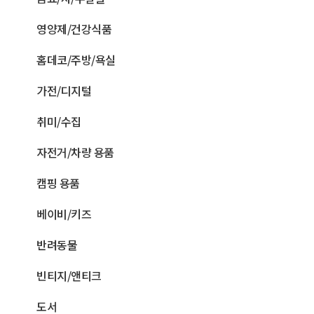
영양제/건강식품
홈데코/주방/욕실
가전/디지털
취미/수집
자전거/차량 용품
캠핑 용품
베이비/키즈
반려동물
빈티지/앤티크
도서