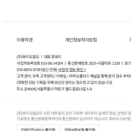
이용약관
개인정보처리방침
(주)와이오엘오 ㅣ 대표 황유미
사업자등록번호
610-86-34204
ㅣ 통신판매번호 2019-서울마포-1239 ㅣ 호
070-8676-8799 (발신 전용)
사업자 정보 확인 >
고객 문의: 우측 고객센터 / 이메일 / 카카오플러스 채널을 통해 문의 접수 부
(정확한 상담 기록을 위해 유선상 문의는 접수받고 있지 않습니다)
주소 [
04004
] 서울특별시 마포구 월드컵로10길
5-6
(주)와이오엘오의 사전 서면 동의 없이 크로켓 사이트의 일체의 정보, 콘텐츠 및 
크로켓은 통신판매중개자이며 통신판매의 당사자가 아닙니다. 따라서 크로켓은
구매안전서비스 확인증
구매보증보험 확인증