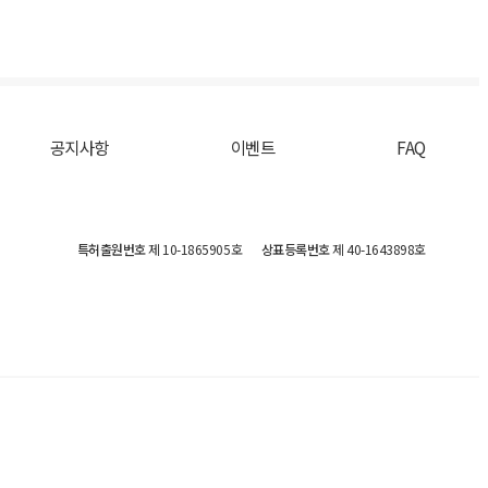
공지사항
이벤트
FAQ
특허출원번호
제 10-1865905호
상표등록번호
제 40-1643898호