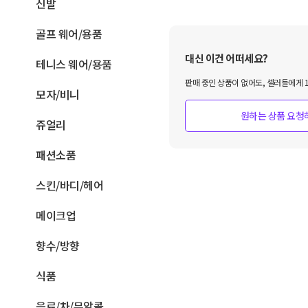
신발
골프 웨어/용품
대신 이건 어떠세요?
테니스 웨어/용품
판매 중인 상품이 없어도, 셀러들에게 1
모자/비니
원하는 상품 요청
쥬얼리
패션소품
스킨/바디/헤어
메이크업
향수/방향
식품
음료/차/무알콜