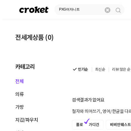
전세계상품 (0)
전
세
계
카테고리
상
인기순
최신순
리뷰 많은 순
품
전체
|
의류
크
검색결과가 없어요
가방
로
철자와 띄어쓰기, 영어/한글을 다
켓
지갑/파우치