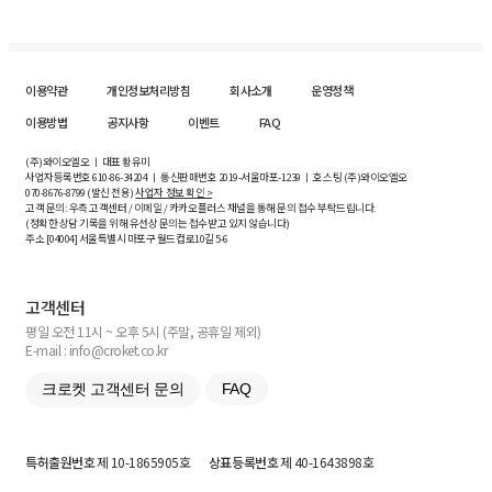
이용약관
개인정보처리방침
회사소개
운영정책
이용방법
공지사항
이벤트
FAQ
(주)와이오엘오 ㅣ 대표 황유미
사업자등록번호
610-86-34204
ㅣ 통신판매번호 2019-서울마포-1239 ㅣ 호스팅 (주)와이오엘오
070-8676-8799 (발신 전용)
사업자 정보 확인 >
고객 문의: 우측 고객센터 / 이메일 / 카카오플러스 채널을 통해 문의 접수 부탁드립니다.
(정확한 상담 기록을 위해 유선상 문의는 접수받고 있지 않습니다)
주소 [
04004
] 서울특별시 마포구 월드컵로10길
5-6
고객센터
평일 오전 11시 ~ 오후 5시 (주말, 공휴일 제외)
E-mail : info@croket.co.kr
크로켓 고객센터 문의
FAQ
특허출원번호
제 10-1865905호
상표등록번호
제 40-1643898호