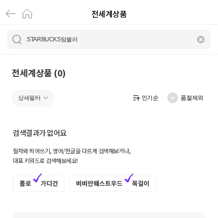
전세계상품
전
세
계
상
전세계상품 (0)
품
상세필터
인기순
품절제외
|
크
검색결과가 없어요
로
철자와 띄어쓰기, 영어/한글을 다르게 검색해보거나,
켓
대표 키워드로 검색해보세요!