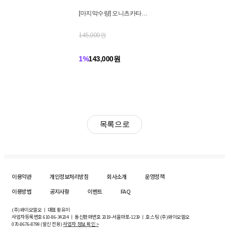
[마지막수량] 오니츠카타이
거 토쿠텐 4컬러 1183C429
145,000원
1%
143,000원
목록으로
이용약관
개인정보처리방침
회사소개
운영정책
이용방법
공지사항
이벤트
FAQ
(주)와이오엘오 ㅣ 대표 황유미
사업자등록번호
610-86-34204
ㅣ 통신판매번호 2019-서울마포-1239 ㅣ 호스팅 (주)와이오엘오
070-8676-8799 (발신 전용)
사업자 정보 확인 >