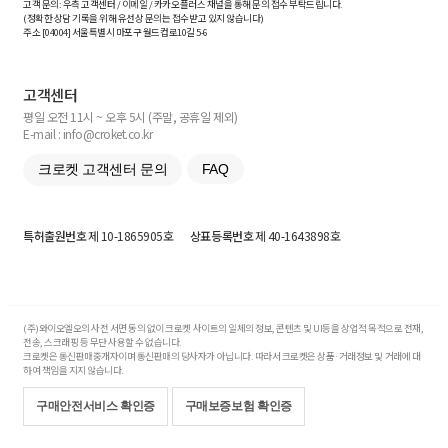
고객 문의: 우측 고객센터 / 이메일 / 카카오플러스 채널을 통해 문의 접수 부탁드립니다.
(정확한 상담 기록을 위해 유선상 문의는 접수받고 있지 않습니다)
주소 [
04004
] 서울특별시 마포구 월드컵로10길
5-6
고객센터
평일 오전 11시 ~ 오후 5시 (주말, 공휴일 제외)
E-mail : info@croket.co.kr
크로켓 고객센터 문의
FAQ
특허출원번호
제 10-1865905호
상표등록번호
제 40-1643898호
(주)와이오엘오의 사전 서면 동의 없이 크로켓 사이트의 일체의 정보, 콘텐츠 및 UI등을 상업적 목적으로 전재,
전송, 스크래핑 등 무단 사용할 수 없습니다.
크로켓은 통신판매중개자이며 통신판매의 당사자가 아닙니다. 따라서 크로켓은 상품·거래정보 및 거래에 대
하여 책임을 지지 않습니다.
구매안전서비스 확인증
구매보증보험 확인증