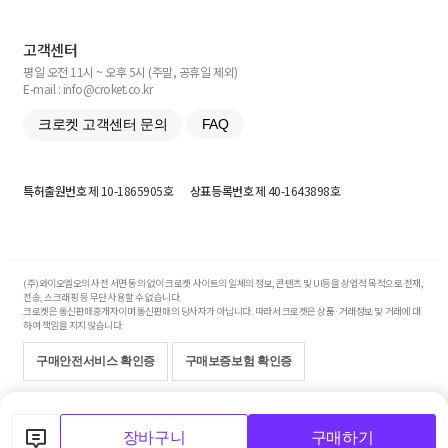
고객센터
평일 오전 11시 ~ 오후 5시 (주말, 공휴일 제외)
E-mail : info@croket.co.kr
크로켓 고객센터 문의
FAQ
특허출원번호
제 10-1865905호
상표등록번호
제 40-1643898호
(주)와이오엘오의 사전 서면 동의 없이 크로켓 사이트의 일체의 정보, 콘텐츠 및 UI등을 상업적 목적으로 전재,
전송, 스크래핑 등 무단 사용할 수 없습니다.
크로켓은 통신판매중개자이며 통신판매의 당사자가 아닙니다. 따라서 크로켓은 상품·거래정보 및 거래에 대
하여 책임을 지지 않습니다.
구매안전서비스 확인증
구매보증보험 확인증
Copyright© 2017-2026 YOLO Co, Ltd. All rights reserved.
장바구니
구매하기