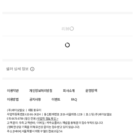
리뷰
셀러 상세 정보
이용약관
개인정보처리방침
회사소개
운영정책
이용방법
공지사항
이벤트
FAQ
(주)와이오엘오 ㅣ 대표 황유미
사업자등록번호
610-86-34204
ㅣ 통신판매번호 2019-서울마포-1239 ㅣ 호스팅 (주)와이오엘오
070-8676-8799 (발신 전용)
사업자 정보 확인 >
고객 문의: 우측 고객센터 / 이메일 / 카카오플러스 채널을 통해 문의 접수 부탁드립니다.
(정확한 상담 기록을 위해 유선상 문의는 접수받고 있지 않습니다)
주소 [
04004
] 서울특별시 마포구 월드컵로10길
5-6