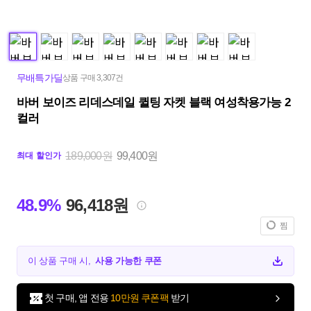
무배특가딜
상품 구매 3,307건
바버 보이즈 리데스데일 퀼팅 자켓 블랙 여성착용가능 2
컬러
189,000원
99,400원
최대 할인가
48.9%
96,418원
찜
이 상품 구매 시,
사용 가능한 쿠폰
첫 구매, 앱 전용
10만원 쿠폰팩
받기