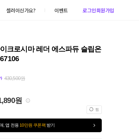
셀러이신가요?
이벤트
로그인
회원가입
마이크로시마 레더 에스파듀 슬립온
567106
430,500원
가
1,890원
찜
매, 앱 전용
10만원 쿠폰팩
받기