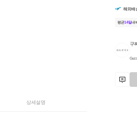
해외배
평균
14일
내 
구
Gucc
상세설명