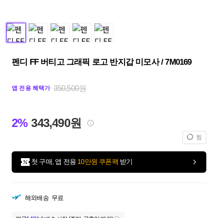
펜디 FF 버티고 그래픽 로고 반지갑 미모사 / 7M0169
350,500원
앱 전용 혜택가
2%
343,490원
찜
첫 구매, 앱 전용
10만원 쿠폰팩
받기
해외배송
무료