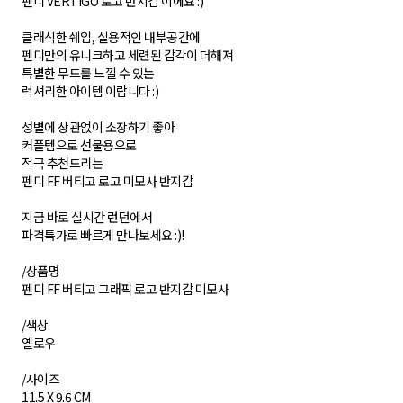
펜디 VERTIGO 로고 반지갑 이에요 :)
클래식한 쉐입, 실용적인 내부공간에
펜디만의 유니크하고 세련된 감각이 더해져
특별한 무드를 느낄 수 있는
럭셔리한 아이템 이랍니다 :)
성별에 상관없이 소장하기 좋아
커플템으로 선물용으로
적극 추천드리는
펜디 FF 버티고 로고 미모사 반지갑
지금 바로 실시간 런던에서
파격특가로 빠르게 만나보세요 :)!
/상품명
펜디 FF 버티고 그래픽 로고 반지갑 미모사
/색상
옐로우
/사이즈
11.5 X 9.6 CM