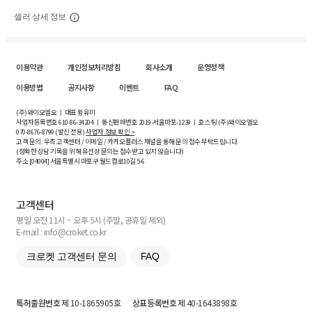
셀러 상세 정보
이용약관
개인정보처리방침
회사소개
운영정책
이용방법
공지사항
이벤트
FAQ
(주)와이오엘오 ㅣ 대표 황유미
사업자등록번호
610-86-34204
ㅣ 통신판매번호 2019-서울마포-1239 ㅣ 호스팅 (주)와이오엘오
070-8676-8799 (발신 전용)
사업자 정보 확인 >
고객 문의: 우측 고객센터 / 이메일 / 카카오플러스 채널을 통해 문의 접수 부탁드립니다.
(정확한 상담 기록을 위해 유선상 문의는 접수받고 있지 않습니다)
주소 [
04004
] 서울특별시 마포구 월드컵로10길
5-6
고객센터
평일 오전 11시 ~ 오후 5시 (주말, 공휴일 제외)
E-mail : info@croket.co.kr
크로켓 고객센터 문의
FAQ
특허출원번호
제 10-1865905호
상표등록번호
제 40-1643898호