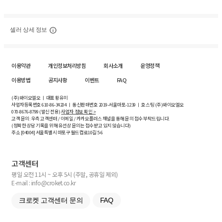
셀러 상세 정보
이용약관
개인정보처리방침
회사소개
운영정책
이용방법
공지사항
이벤트
FAQ
(주)와이오엘오 ㅣ 대표 황유미
사업자등록번호
610-86-34204
ㅣ 통신판매번호 2019-서울마포-1239 ㅣ 호스팅 (주)와이오엘오
070-8676-8799 (발신 전용)
사업자 정보 확인 >
고객 문의: 우측 고객센터 / 이메일 / 카카오플러스 채널을 통해 문의 접수 부탁드립니다.
(정확한 상담 기록을 위해 유선상 문의는 접수받고 있지 않습니다)
주소 [
04004
] 서울특별시 마포구 월드컵로10길
5-6
고객센터
평일 오전 11시 ~ 오후 5시 (주말, 공휴일 제외)
E-mail : info@croket.co.kr
크로켓 고객센터 문의
FAQ