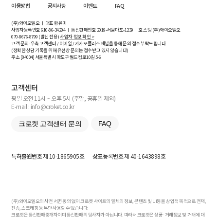
이용방법
공지사항
이벤트
FAQ
(주)와이오엘오 ㅣ 대표 황유미
사업자등록번호
610-86-34204
ㅣ 통신판매번호 2019-서울마포-1239 ㅣ 호스팅 (주)와이오엘오
070-8676-8799 (발신 전용)
사업자 정보 확인 >
고객 문의: 우측 고객센터 / 이메일 / 카카오플러스 채널을 통해 문의 접수 부탁드립니다.
(정확한 상담 기록을 위해 유선상 문의는 접수받고 있지 않습니다)
주소 [
04004
] 서울특별시 마포구 월드컵로10길
5-6
고객센터
평일 오전 11시 ~ 오후 5시 (주말, 공휴일 제외)
E-mail : info@croket.co.kr
크로켓 고객센터 문의
FAQ
특허출원번호
제 10-1865905호
상표등록번호
제 40-1643898호
(주)와이오엘오의 사전 서면 동의 없이 크로켓 사이트의 일체의 정보, 콘텐츠 및 UI등을 상업적 목적으로 전재,
전송, 스크래핑 등 무단 사용할 수 없습니다.
크로켓은 통신판매중개자이며 통신판매의 당사자가 아닙니다. 따라서 크로켓은 상품·거래정보 및 거래에 대