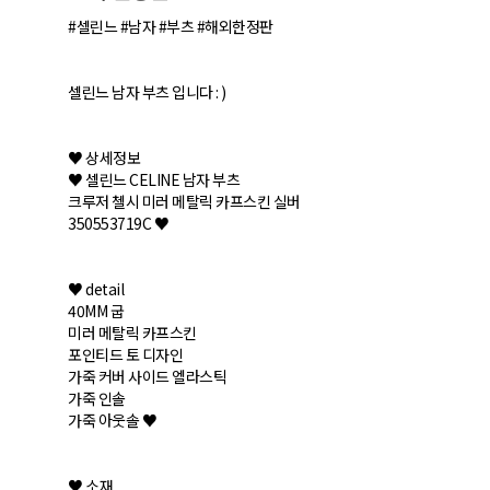
#셀린느 #남자 #부츠 #해외한정판
셀린느 남자 부츠 입니다 : )
♥ 상세정보
♥ 셀린느 CELINE 남자 부츠
크루저 첼시 미러 메탈릭 카프스킨 실버
350553719C ♥
♥ detail
40MM 굽
미러 메탈릭 카프스킨
포인티드 토 디자인
가죽 커버 사이드 엘라스틱
가죽 인솔
가죽 아웃솔 ♥
♥ 소재