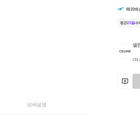
해외배
평균
21일
내 
셀
CEL
상세설명