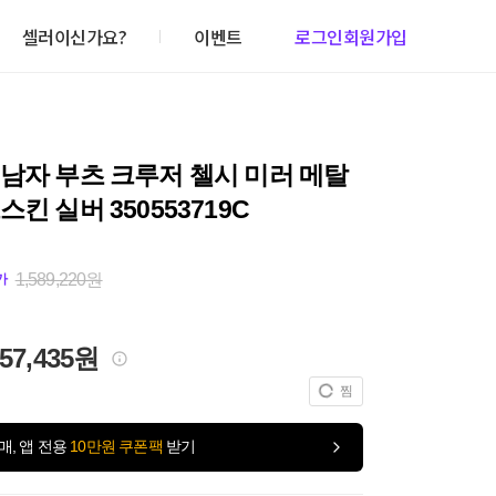
셀러이신가요?
이벤트
로그인
회원가입
남자 부츠 크루저 첼시 미러 메탈
스킨 실버 350553719C
1,589,220원
가
557,435원
찜
매, 앱 전용
10만원 쿠폰팩
받기