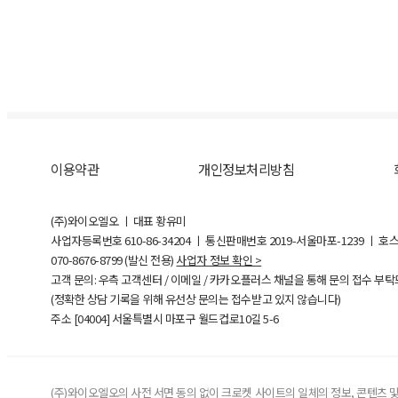
이용약관
개인정보처리방침
(주)와이오엘오 ㅣ 대표 황유미
사업자등록번호
610-86-34204
ㅣ 통신판매번호 2019-서울마포-1239 ㅣ 호
070-8676-8799 (발신 전용)
사업자 정보 확인 >
고객 문의: 우측 고객센터 / 이메일 / 카카오플러스 채널을 통해 문의 접수 부
(정확한 상담 기록을 위해 유선상 문의는 접수받고 있지 않습니다)
주소 [
04004
] 서울특별시 마포구 월드컵로10길
5-6
(주)와이오엘오의 사전 서면 동의 없이 크로켓 사이트의 일체의 정보, 콘텐츠 및 