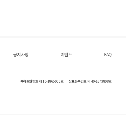
공지사항
이벤트
FAQ
특허출원번호
제 10-1865905호
상표등록번호
제 40-1643898호