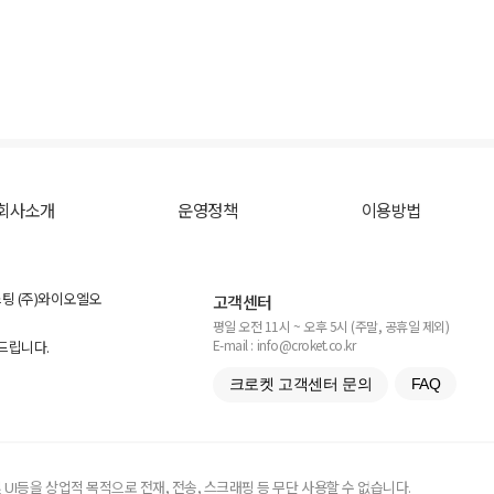
회사소개
운영정책
이용방법
스팅 (주)와이오엘오
고객센터
평일 오전 11시 ~ 오후 5시 (주말, 공휴일 제외)
E-mail : info@croket.co.kr
탁드립니다.
크로켓 고객센터 문의
FAQ
UI등을 상업적 목적으로 전재, 전송, 스크래핑 등 무단 사용할 수 없습니다.